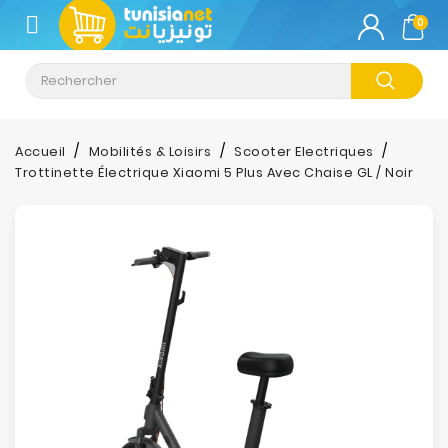
CATÉGORIE
0
Climatisation
Informatique
Accueil
Mobilités & Loisirs
Scooter Electriques
Trottinette Électrique Xiaomi 5 Plus Avec Chaise GL / Noir
Téléphonie
&
Tablette
Impression
Stockage
TV-
Son-
Photos