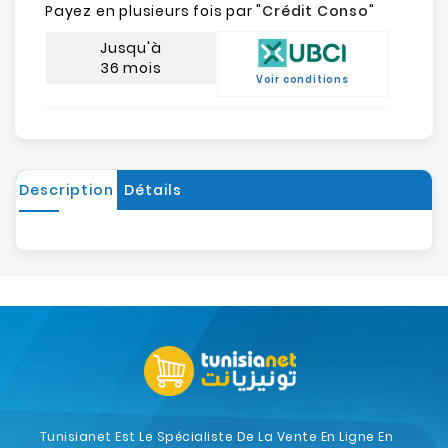
Payez en plusieurs fois par "
Crédit Conso
"
Jusqu'à
36 mois
Voir conditions
Description
Détails
Tunisianet Est Le Spécialiste De La Vente En Ligne En