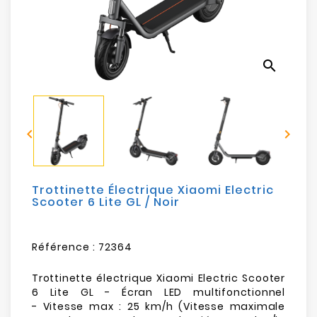
Electroménager
Bureautique
search
Réseau
&
Sécurité


Mobilités
&
Loisirs
Trottinette Électrique Xiaomi Electric
Scooter 6 Lite GL / Noir
Référence :
72364
Trottinette électrique Xiaomi Electric Scooter
6 Lite GL - Écran LED multifonctionnel
- Vitesse max : 25 km/h (Vitesse maximale