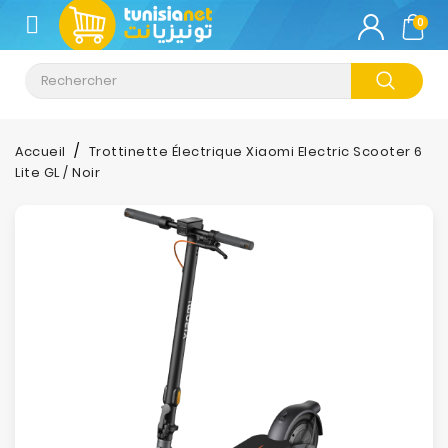
CATÉGORIE
0
Climatisation
Informatique
Accueil
Trottinette Électrique Xiaomi Electric Scooter 6
Lite GL / Noir
Téléphonie
&
Tablette
Impression
Stockage
TV-
Son-
Photos