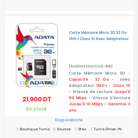
Carte Mémoire Micro SD 32 Go
UHS-I Class 10 Avec Adaptateur
[AUSDH32GUICL10-RA1]
Carte Mémoire Micro SD -
Capacité : 32 Go
- avec
Adaptateur
UHS-I
-
Class 10
- Vitesse de Lecture
Jusqu'à
21,900 DT
50 Mbps
- Vitesse d'écriture
Prix
Jusqu'à 10 Mbps - Garantie 3
En stock
ans
Disponibilité
Boutique Tunis
Sousse
Sfax
Tunis Drive-IN