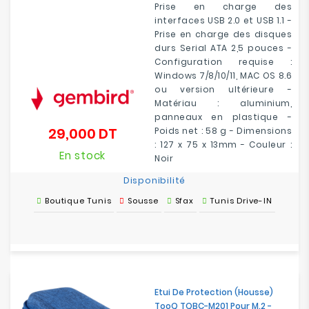
Prise en charge des
interfaces USB 2.0 et USB 1.1 -
Prise en charge des disques
durs Serial ATA 2,5 pouces -
Configuration requise :
Windows 7/8/10/11, MAC OS 8.6
ou version ultérieure -
Matériau : aluminium,
panneaux en plastique -
29,000 DT
Poids net : 58 g - Dimensions
Prix
: 127 x 75 x 13mm - Couleur :
En stock
Noir
Disponibilité
Boutique Tunis
Sousse
Sfax
Tunis Drive-IN
Etui De Protection (Housse)
TooQ TQBC-M201 Pour M.2 -