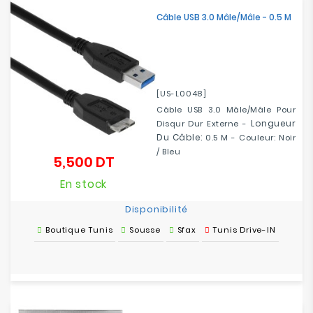
Electroménager
Câble USB 3.0 Mâle/Mâle - 0.5 M
Bureautique
Réseau
[US-L0048]
&
Câble USB 3.0 Mâle/Mâle Pour
Sécurité
Longueur
Disqur Dur Externe -
Du Câble:
0.5 M - Couleur: Noir
Mobilités
/ Bleu
5,500 DT
Prix
&
Loisirs
En stock
Disponibilité
Boutique Tunis
Sousse
Sfax
Tunis Drive-IN