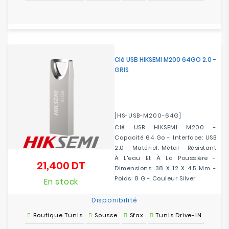
Clé USB HIKSEMI M200 64GO 2.0 -
GRIS
[HS-USB-M200-64G]
Clé USB HIKSEMI M200 -
Capacité 64 Go - Interface: USB
2.0 - Matériel: Métal - Résistant
À L'eau Et À La Poussière -
21,400 DT
Prix
Dimensions: 38 X 12 X 4.5 Mm -
Poids: 8 G - Couleur Silver
En stock
Disponibilité
Boutique Tunis
Sousse
Sfax
Tunis Drive-IN