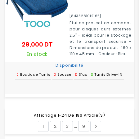
[8433281012165]
Étui de protection compact
pour disques durs externes
2,5” - idéal pour le stockage
et le transport sécurisé -
29,000 DT
Prix
Dimensions du produit : 160 x
En stock
110 x 45 mm - Couleur : Bleu
Disponibilité
Boutique Tunis
Sousse
Sfax
Tunis Drive-IN
Affichage 1-24 De 196 Article(s)
1
2
3
9

…