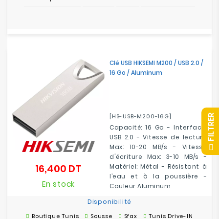
Clé USB HIKSEMI M200 / USB 2.0 /
16 Go / Aluminum
[HS-USB-M200-16G]
R
Capacité: 16 Go - Interface:
USB 2.0 - Vitesse de lecture
F
I
L
T
R
E
Max: 10-20 MB/s - Vitesse
d'écriture Max: 3-10 MB/s -
16,400 DT
Matériel: Métal - Résistant à
Prix
l’eau et à la poussière -
En stock
Couleur Aluminum
Disponibilité
Boutique Tunis
Sousse
Sfax
Tunis Drive-IN