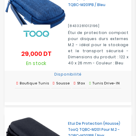
TQBC-M201PB / Bleu
[8433281012196]
Étui de protection compact
pour disques durs externes
M.2 - idéal pour le stockage
et le transport sécurisé -
29,000 DT
Prix
Dimensions du produit : 122 x
En stock
40 x 26 mm - Couleur : Bleu
Disponibilité
Boutique Tunis
Sousse
Sfax
Tunis Drive-IN
Etui De Protection (Housse)
TooQ TQBC-M201 Pour M.2 -
TQBC-M201PB / Noir