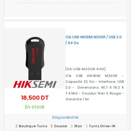
Clé USB HIKSEMI M200R / USB 2.0
/ 64 Go
[HS-USB-M200R-64G]
Clé USB HIKSEMI M200R -
Capacité 32 Go - Interface: USB
2.0 - Dimensions: 40.7 X 18.2 X
7.4 Mm - Couleur: Noir & Rouge -
18,500 DT
Prix
Garantie 1 An
En stock
Disponibilité
Boutique Tunis
Sousse
Sfax
Tunis Drive-IN