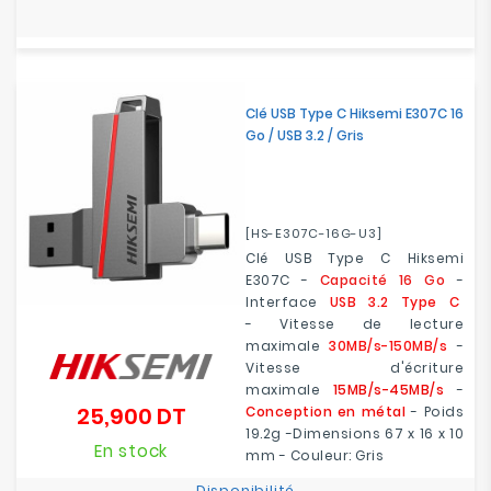
Clé USB Type C Hiksemi E307C 16
Go / USB 3.2 / Gris
[HS-E307C-16G-U3]
Clé USB Type C Hiksemi
E307C -
Capacité 16 Go
-
Interface
USB 3.2 Type C
- Vitesse de lecture
maximale
30MB/s-150MB/s
-
Vitesse d'écriture
maximale
15MB/s-45MB/s
-
25,900 DT
Conception en métal
- Poids
Prix
19.2g -Dimensions 67 x 16 x 10
En stock
mm - Couleur: Gris
Disponibilité