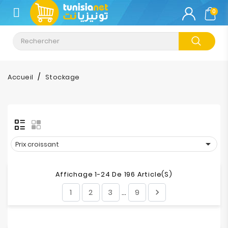
CATÉGORIE
0
Climatisation
Informatique
Accueil
Stockage
Téléphonie
&
Tablette
Impression

Prix croissant
Stockage
Affichage 1-24 De 196 Article(s)
1
2
3
9

…
TV-
Son-
Photos