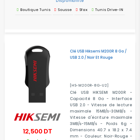
Disponibilité
Boutique Tunis
Sousse
Sfax
Tunis Drive-IN
Clé USB Hiksemi M200R 8 Go /
USB 2.0 / Noir Et Rouge
[HS-M200R-8G-U2]
Clé USB HIKSEMI M200R -
Capacité 8 Go - Interface
USB 2.0 - Vitesse de lecture
maximale 15MB/s-30MB/s -
Vitesse d'écriture maximale
3MB/s-15MB/s - Poids 6g -
12,500 DT
Dimensions 40.7 x 18.2 x 7.4
Prix
mm - Couleur: Noir-Rouge -