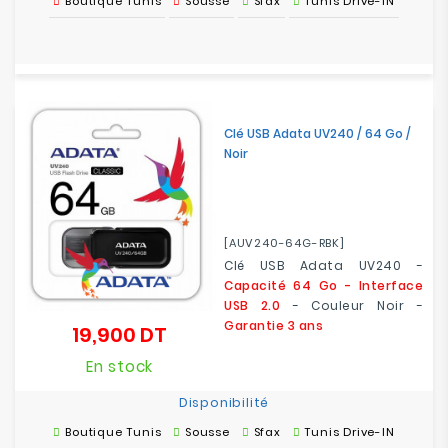
Boutique Tunis
Sousse
Sfax
Tunis Drive-IN
Clé USB Adata UV240 / 64 Go /
Noir
[AUV240-64G-RBK]
Clé USB Adata UV240 -
Capacité 64 Go -
Interface
USB 2.0
- Couleur Noir -
Garantie 3 ans
19,900 DT
Prix
En stock
Disponibilité
Boutique Tunis
Sousse
Sfax
Tunis Drive-IN