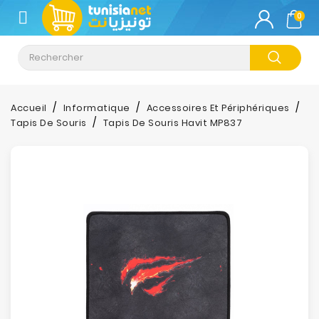
CATÉGORIE
0
Climatisation
Informatique
Accueil
Informatique
Accessoires Et Périphériques
Tapis De Souris
Tapis De Souris Havit MP837
Téléphonie
&
Tablette
Impression
Stockage
TV-
Son-
Photos