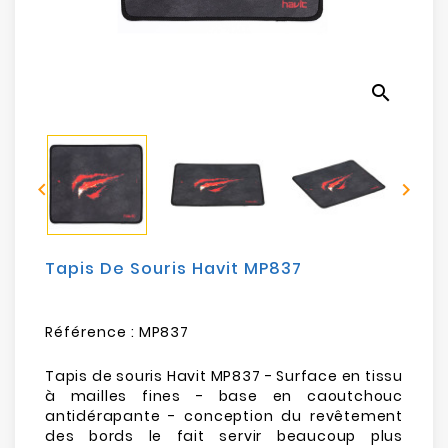
Electroménager
Bureautique
search
Réseau
&
Sécurité


Mobilités
&
Loisirs
Tapis De Souris Havit MP837
Référence :
MP837
Tapis de souris Havit MP837 - Surface en tissu
à mailles fines - base en caoutchouc
antidérapante - conception du revêtement
des bords le fait servir beaucoup plus