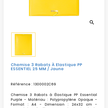
Electroménager
Bureautique
search
Réseau
&
Sécurité
Mobilités
&
Loisirs
Chemise 3 Rabats À Elastique PP
ESSENTIEL 25 MM / Jaune
Référence :
1300002C69
Chemise 3 Rabats à Élastique PP Essential
Purple - Matériau : Polypropylène Opaque -
Format : A4 - Dimension : 24x32 cm -