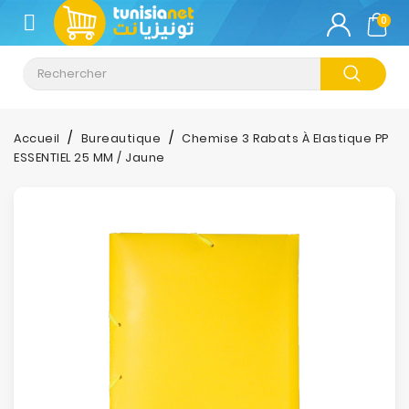
CATÉGORIE
0
Climatisation
Informatique
Accueil
Bureautique
Chemise 3 Rabats À Elastique PP
ESSENTIEL 25 MM / Jaune
Téléphonie
&
Tablette
Impression
Stockage
TV-
Son-
Photos