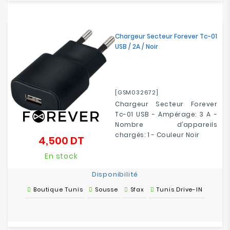
Electroménager
Chargeur Secteur Forever Tc-01
Bureautique
USB / 2A / Noir
Réseau
&
Sécurité
[GSM032672]
Chargeur Secteur Forever
Mobilités
Tc-01 USB - Ampérage: 3 A -
&
Nombre d’appareils
Loisirs
chargés: 1 - Couleur Noir
4,500 DT
Prix
En stock
Disponibilité
Boutique Tunis
Sousse
Sfax
Tunis Drive-IN