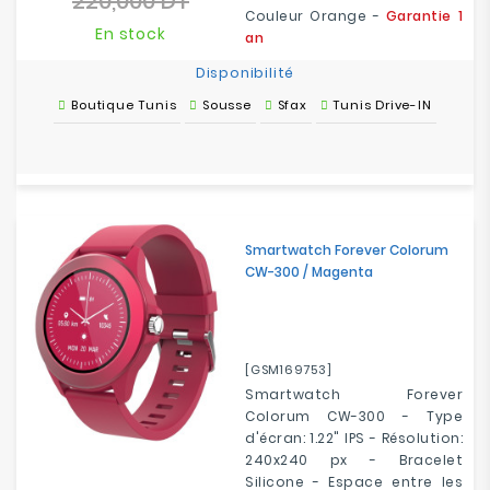
220,000 DT
Prix
Couleur Orange -
Garantie 1
base
En stock
an
Disponibilité
Boutique Tunis
Sousse
Sfax
Tunis Drive-IN
Smartwatch Forever Colorum
CW-300 / Magenta
[GSM169753]
Smartwatch Forever
Colorum CW-300 - Type
d'écran: 1.22" IPS - Résolution:
240x240 px - Bracelet
Silicone - Espace entre les