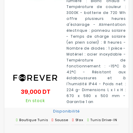
lumière : Blanc chaud -
Température de couleur :
3000K - batterie de 720 Wh
offre plusieurs heures
d'éclairage - Alimentation
électrique : panneau solaire
- Temps de charge solaire
(en plein soleil) : 8 heures -
Nombre de diodes : 1 pièce -
Matériel : acier inoxydable -
Température de
fonctionnement : -15°C à
42°C - Résistant aux
éclaboussures et à
l'humidité IP44 - Poids net :
224 g- Dimensions L x l x H :
39,000 DT
Prix
670 x 580 x 500 mm -
En stock
Garantie 1 an
Disponibilité
Boutique Tunis
Sousse
Sfax
Tunis Drive-IN