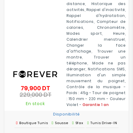
distance, Historique des
activités, Rappel d'inactivité,
Rappel d'hydratation,
Notifications, Compteur de
calories, Chronomètre,
Modes sport, Heure,
Calendrier menstruel,
Changer la face
d'affichage, Trouver une
montre, Trouver un
téléphone, Mode ne pas
déranger, Notifications SMS,
Illumination d'un simple
mouvement du poignet,
79,900 DT
Contrôle de la musique -
Prix
Poids : 45g - Tour de poignet
229,000 DT
de
Prix
: 150 mm - 220 mm - Couleur
base
En stock
Violet -
Garantie 1 an
Disponibilité
Boutique Tunis
Sousse
Sfax
Tunis Drive-IN