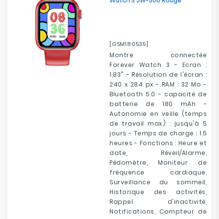
Watch 3 JW-500 Rouge
[GSM180535]
Montre connectée
Forever Watch 3 - Ecran :
1,83" - Résolution de l'écran :
240 x 284 px - RAM : 32 Mo -
Bluetooth 5.0 - capacité de
batterie de 180 mAh -
Autonomie en veille (temps
de travail max.) : jusqu'à 5
jours - Temps de charge : 1.5
heures - Fonctions : Heure et
date, Réveil/Alarme,
Pédomètre, Moniteur de
fréquence cardiaque,
Surveillance du sommeil,
Historique des activités,
Rappel d'inactivité,
Notifications, Compteur de