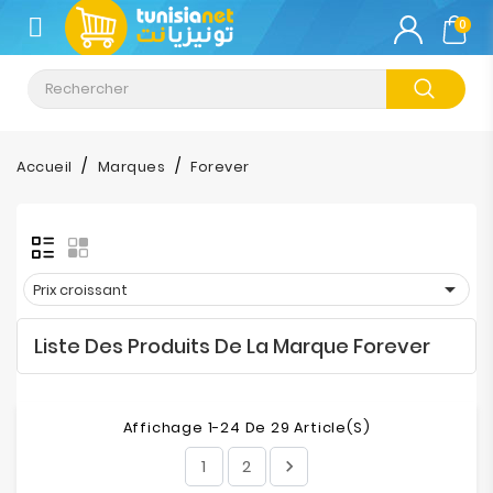
CATÉGORIE
0
Climatisation
Informatique
Accueil
Marques
Forever
Téléphonie
&
Tablette

Prix croissant
Impression
Liste Des Produits De La Marque Forever
Stockage
TV-
Affichage 1-24 De 29 Article(s)
Son-
Photos
1
2
