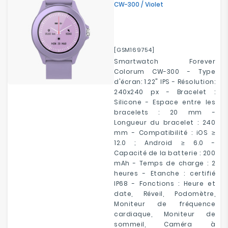
CW-300 / Violet
[GSM169754]
Smartwatch Forever
Colorum CW-300 - Type
d'écran: 1.22" IPS - Résolution:
240x240 px - Bracelet :
Silicone - Espace entre les
bracelets : 20 mm -
Longueur du bracelet : 240
mm - Compatibilité : iOS ≥
12.0 ; Android ≥ 6.0 -
Capacité de la batterie : 200
mAh - Temps de charge : 2
heures - Etanche : certifié
IP68 - Fonctions : Heure et
date, Réveil, Podomètre,
Moniteur de fréquence
cardiaque, Moniteur de
sommeil, Caméra à