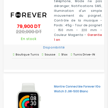
téléphone, Mode ne pas
déranger, Notifications SMS,
Illumination d'un simple
mouvement du poignet,
Contrôle de la musique -
79,900 DT
Poids : 45g - Tour de poignet
Prix
: 150 mm - 220 mm -
220,000 DT
de
Prix
Couleur Magenta -
Garantie
base
En stock
1 an
Disponibilité
Boutique Tunis
Sousse
Sfax
Tunis Drive-IN
Montre Connectée Forever IGo
Watch 3 JW-500 Blanc