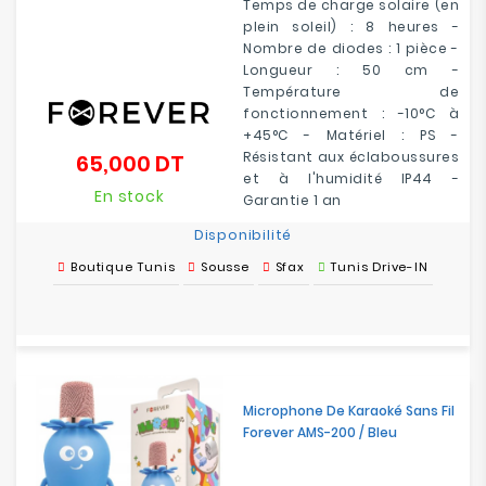
Temps de charge solaire (en
plein soleil) : 8 heures -
Nombre de diodes : 1 pièce -
Longueur : 50 cm -
Température de
fonctionnement : -10°C à
+45°C - Matériel : PS -
Résistant aux éclaboussures
65,000 DT
Prix
et à l'humidité IP44 -
En stock
Garantie 1 an
Disponibilité
Boutique Tunis
Sousse
Sfax
Tunis Drive-IN
Microphone De Karaoké Sans Fil
Forever AMS-200 / Bleu