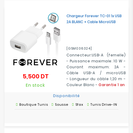
Chargeur Forever TC-01 1x USB
2A BLANC + Cable MicroUSB
[GSM036324]
Connecteur:USB-A (femelle)
- Puissance maximale: 10 W -
Courant maximum: 2A -
Câble USB-A / microUSB
5,500 DT
Prix
-
Longueur du câble
1,20 m
-
En stock
Couleur Blanc -
Garantie 1 an
Disponibilité
Boutique Tunis
Sousse
Sfax
Tunis Drive-IN