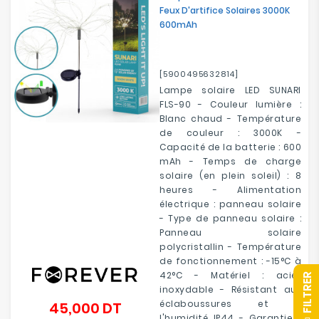
Feux D'artifice Solaires 3000K
600mAh
[5900495632814]
Lampe solaire LED SUNARI
FLS-90 - Couleur lumière :
Blanc chaud - Température
de couleur : 3000K -
Capacité de la batterie : 600
mAh - Temps de charge
solaire (en plein soleil) : 8
heures - Alimentation
électrique : panneau solaire
- Type de panneau solaire :
Panneau solaire
polycristallin - Température
de fonctionnement : -15°C à
42°C - Matériel : acier
R
inoxydable - Résistant aux
éclaboussures et à
45,000 DT
Prix
l'humidité IP44 - Garantie 1
F
I
L
T
R
E