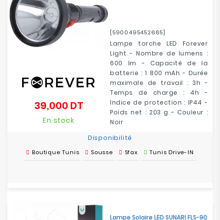
[5900495452665]
Lampe torche LED Forever
Light - Nombre de lumens :
600 lm - Capacité de la
batterie : 1 800 mAh - Durée
maximale de travail : 3h -
Temps de charge : 4h -
Indice de protection : IP44 -
39,000 DT
Prix
Poids net : 203 g - Couleur :
En stock
Noir
Disponibilité
Boutique Tunis
Sousse
Sfax
Tunis Drive-IN
Lampe Solaire LED SUNARI FLS-90