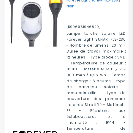
Forever Light SUNARI FLS-230 /
Noir
[5906961946829]
Lampe torche solaire LED
Forever Light SUNARI FLS-230
- Nombre de lumens : 20 lm -
Durée de travail maximale :
12 heures - Type diode : SMD
- Température de couleur :
1600K - Batterie Ni-MH 1,2 V ⎓
800 mAh / 0,96 Wh - Temps
de charge : 6 heures - type
de panneau solaire :
monocristallin - type de
couverture des panneaux
solaires Stratifié - Matériel :
PP - Résistant aux
éclaboussures et à
l'humidité : IP44 -
Température de