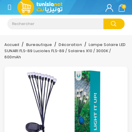
CATÉGORIE
0
Climatisation
Informatique
Accueil
Bureautique
Décoration
Lampe Solaire LED
SUNARI FLS-89 Lucioles FLS-89 / Solaires X10 / 3000K /
Téléphonie
600mAh
&
Tablette
Impression
Stockage
TV-
Son-
Photos