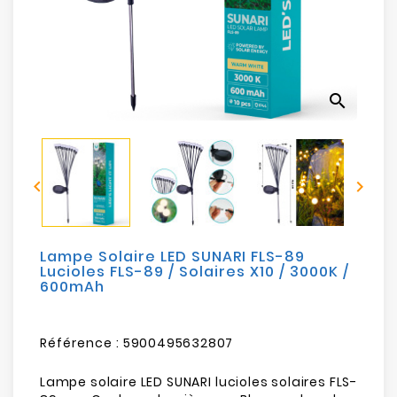
Electroménager
Bureautique
search
Réseau
&
Sécurité


Mobilités
&
Loisirs
Lampe Solaire LED SUNARI FLS-89
Lucioles FLS-89 / Solaires X10 / 3000K /
600mAh
Référence :
5900495632807
Lampe solaire LED SUNARI lucioles solaires FLS-