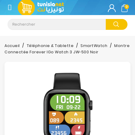
CATÉGORIE
0
Climatisation
Informatique
Accueil
Téléphonie & Tablette
SmartWatch
Montre
Connectée Forever IGo Watch 3 JW-500 Noir
Téléphonie
&
Tablette
Impression
Stockage
TV-
Son-
Photos