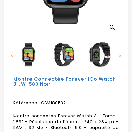
Electroménager
Bureautique
search
Réseau
&
Sécurité


Mobilités
&
Loisirs
Montre Connectée Forever IGo Watch
3 JW-500 Noir
Référence :
GSM180537
Montre connectée Forever Watch 3 - Ecran :
1,83" - Résolution de l'écran : 240 x 284 px -
RAM : 32 Mo - Bluetooth 5.0 - capacité de