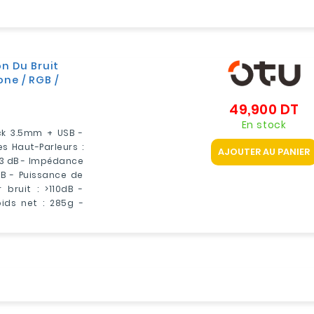
n Du Bruit
ne / RGB /
49,900 DT
Pr
En stock
ck 3.5mm + USB -
s Haut-Parleurs :
AJOUTER AU PANIER
 3 dB - Impédance
B - Puissance de
bruit : >110dB -
ids net : 285g -