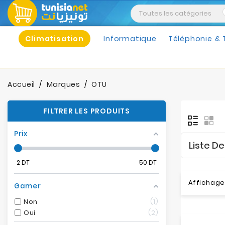
Climatisation
Informatique
Téléphonie & 
Accueil
Marques
OTU
FILTRER LES PRODUITS
Prix
Liste D
2
DT
50
DT
Affichage 
Gamer
Non
1
Oui
2