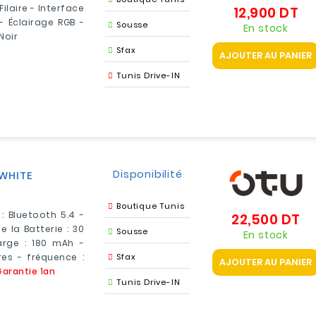
ilaire - Interface
12,900 DT
Pri
 -
Éclairage RGB
-
Sousse
En stock
Noir
Sfax
AJOUTER AU PANIER
Tunis Drive-IN
Disponibilité
-WHITE
Boutique Tunis
: Bluetooth 5.4 -
22,500 DT
Pri
e la
Batterie : 30
Sousse
En stock
arge : 180 mAh -
es - fréquence :
Sfax
AJOUTER AU PANIER
Garantie 1an
Tunis Drive-IN