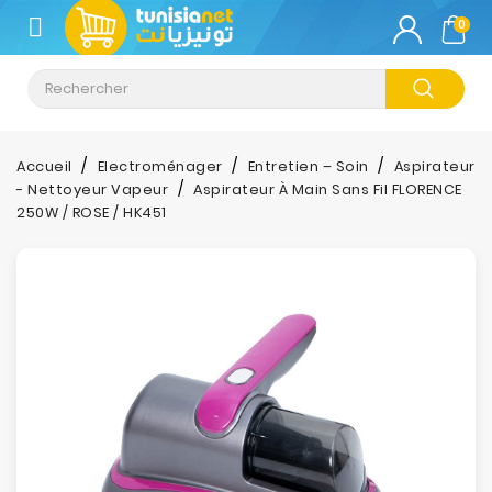
CATÉGORIE
0
Climatisation
Informatique
Accueil
Electroménager
Entretien – Soin
Aspirateur
- Nettoyeur Vapeur
Aspirateur À Main Sans Fil FLORENCE
Téléphonie
250W / ROSE / HK451
&
Tablette
Impression
Stockage
TV-
Son-
Photos