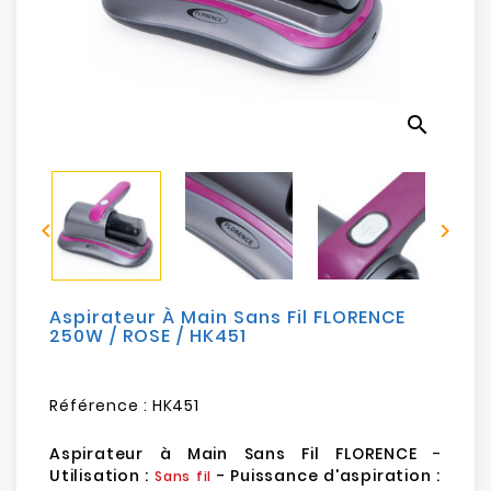
Electroménager
Bureautique
search
Réseau
&
Sécurité


Mobilités
&
Loisirs
Aspirateur À Main Sans Fil FLORENCE
250W / ROSE / HK451
Référence :
HK451
Aspirateur à Main Sans Fil FLORENCE
-
Utilisation :
- Puissance d'aspiration :
Sans fil