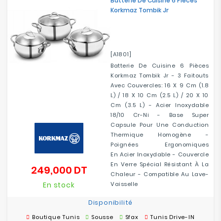
Batterie De Cuisine 6 Pièces
Korkmaz Tombik Jr
[A1801]
Batterie De Cuisine 6 Pièces
Korkmaz Tombik Jr - 3 Faitouts
Avec Couvercles: 16 X 9 Cm (1.8
L) / 18 X 10 Cm (2.5 L) / 20 X 10
Cm (3.5 L) - Acier Inoxydable
18/10 Cr-Ni - Base Super
Capsule Pour Une Conduction
Thermique Homogène -
Poignées Ergonomiques
En Acier Inoxydable - Couvercle
En Verre Spécial Résistant À La
249,000 DT
Prix
Chaleur - Compatible Au Lave-
En stock
Vaisselle
Disponibilité
Boutique Tunis
Sousse
Sfax
Tunis Drive-IN