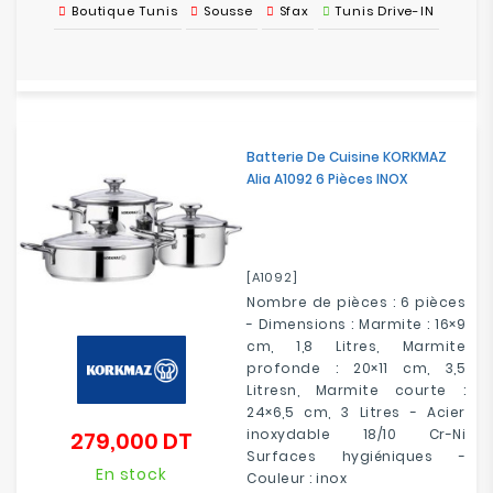
Boutique Tunis
Sousse
Sfax
Tunis Drive-IN
Batterie De Cuisine KORKMAZ
Alia A1092 6 Pièces INOX
[A1092]
Nombre de pièces : 6 pièces
- Dimensions : Marmite : 16×9
cm, 1,8 Litres, Marmite
profonde : 20×11 cm, 3,5
Litresn, Marmite courte :
24×6,5 cm, 3 Litres - Acier
inoxydable 18/10 Cr-Ni
279,000 DT
Prix
Surfaces hygiéniques -
En stock
Couleur : inox