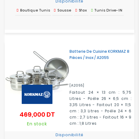
Disponibilité
Boutique Tunis
Sousse
Sfax
Tunis Drive-IN
Batterie De Cuisine KORKMAZ 8
Pièces / Inox / A2055
[A2055]
Faitout 24 × 13 cm : 5,75
Litres - Poêle 26 × 6,5 cm :
3,35 Litres - Faitout 20 × 11,5
cm : 3,3 Litres - Poêle 24 × 6
469,000 DT
Prix
cm : 2,7 Litres - Faitout 16 × 9
En stock
cm : 1,8 Litres
Disponibilité