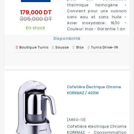
thermique homogène -
179,000 DT
Convient pour une cuisson
Prix
sans eau et sans huile -
305,000 DT
de
Prix
Acier inoxydable: 18/10 -
base
En stock
Couleur: Inox - Garantie: 1 an
Disponibilité
Boutique Tunis
Sousse
Sfax
Tunis Drive-IN
Cafetière Électrique Chrome
KORKMAZ / 400W
[A860-13]
Cafetière électrique Chrome
KORKMAZ - Consommation