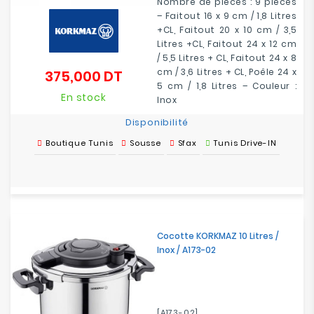
Nombre de pièces : 9 pièces
– Faitout 16 x 9 cm / 1,8 Litres
+CL, Faitout 20 x 10 cm / 3,5
Litres +CL, Faitout 24 x 12 cm
/ 5,5 Litres + CL, Faitout 24 x 8
cm / 3,6 Litres + CL, Poêle 24 x
375,000 DT
Prix
5 cm / 1,8 Litres – Couleur :
En stock
Inox
Disponibilité
Boutique Tunis
Sousse
Sfax
Tunis Drive-IN
Cocotte KORKMAZ 10 Litres /
Inox / A173-02
[A173-02]