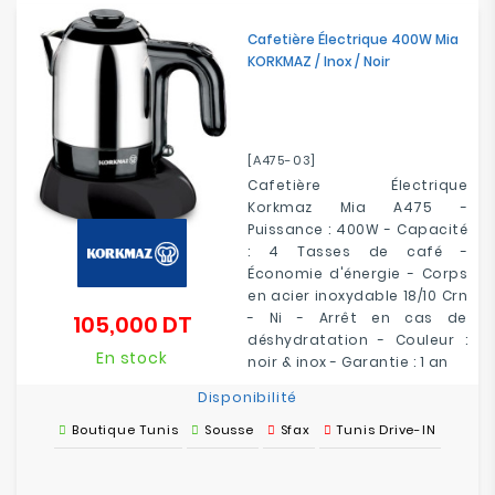
Electroménager
Cafetière Électrique 400W Mia
KORKMAZ / Inox / Noir
Bureautique
Réseau
&
[A475-03]
Sécurité
Cafetière Électrique
Korkmaz Mia A475 -
Puissance : 400W - Capacité
Mobilités
: 4 Tasses de café -
&
Économie d'énergie - Corps
Loisirs
en acier inoxydable 18/10 Crn
- Ni - Arrêt en cas de
105,000 DT
Prix
déshydratation - Couleur :
En stock
noir & inox - Garantie : 1 an
Disponibilité
Boutique Tunis
Sousse
Sfax
Tunis Drive-IN