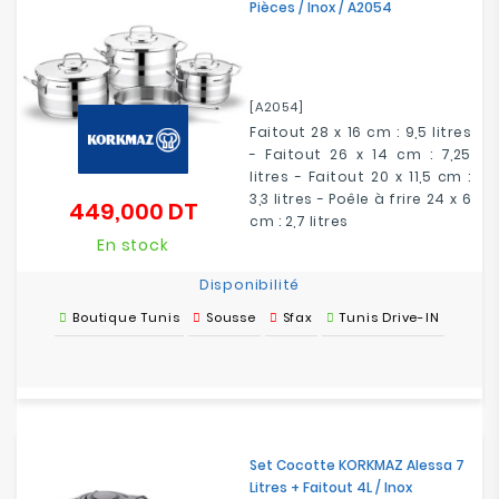
Pièces / Inox / A2054
[A2054]
Faitout 28 x 16 cm : 9,5 litres
- Faitout 26 x 14 cm : 7,25
litres - Faitout 20 x 11,5 cm :
3,3 litres - Poêle à frire 24 x 6
449,000 DT
Prix
cm : 2,7 litres
En stock
Disponibilité
Boutique Tunis
Sousse
Sfax
Tunis Drive-IN
Set Cocotte KORKMAZ Alessa 7
Litres + Faitout 4L / Inox