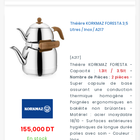
Théière KORKMAZ FORESTA 3,5
Litres / Inox / A217
[A217]
Théière KORKMAZ FORESTA -
Capacité :
1.3lt / 3.5lt
-
Nombre de Pièces :
2 pièces
-
Super capsule de base
assurant une conduction
thermique homogène -
Poignées ergonomiques en
bakélite non brûlantes -
Matériel : acier inoxydable
18/10 - Surfaces extérieures
hygiéniques de longue durée
155,000 DT
Prix
polies avec soin - Couleur :
En stock
Inox