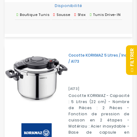
Disponibilité
Boutique Tunis
Sousse
Sfax
Tunis Drive-IN
R
Cocotte KORKMAZ 5 Litres / Inox
/ A173
F
I
L
T
R
E
[A173]
Cocotte KORKMAZ - Capacité
: 5 Litres (22 cm) - Nombre
de Pièces : 2 Pièces -
Fonction de pression de
cuisson en 2 étapes -
Matériau : Acier inoxydable -
Base de capsule en