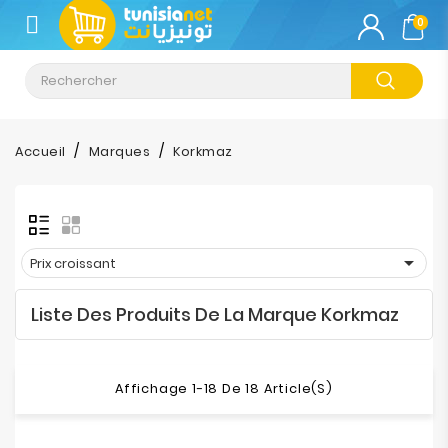
CATÉGORIE
0
Climatisation
Informatique
Accueil
Marques
Korkmaz
Téléphonie
&
Tablette

Prix croissant
Impression
Liste Des Produits De La Marque Korkmaz
Stockage
TV-
Affichage 1-18 De 18 Article(s)
Son-
Photos