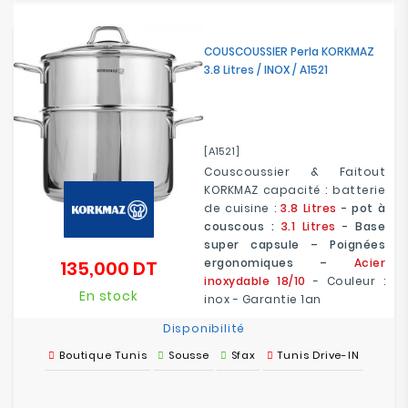
COUSCOUSSIER Perla KORKMAZ
3.8 Litres / INOX / A1521
[A1521]
Couscoussier & Faitout
KORKMAZ capacité : batterie
de cuisine :
3.8 Litres
- pot à
couscous :
3.1 Litres
- Base
super capsule – Poignées
ergonomiques –
Acier
135,000 DT
Prix
inoxydable 18/10
- Couleur :
En stock
inox - Garantie 1an
Disponibilité
Boutique Tunis
Sousse
Sfax
Tunis Drive-IN