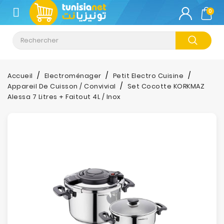
CATÉGORIE
0
Climatisation
Informatique
Accueil
Electroménager
Petit Electro Cuisine
Appareil De Cuisson / Convivial
Set Cocotte KORKMAZ
Téléphonie
Alessa 7 Litres + Faitout 4L / Inox
&
Tablette
Impression
Stockage
TV-
Son-
Photos