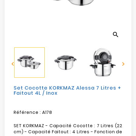
Electroménager
Bureautique
search
Réseau
&
Sécurité


Mobilités
&
Loisirs
Set Cocotte KORKMAZ Alessa 7 Litres +
Faitout 4L / Inox
Référence :
A178
SET KORKMAZ - Capacité Cocotte : 7 Litres (22
cm) - Capacité Faitout : 4 Litres - Fonction de