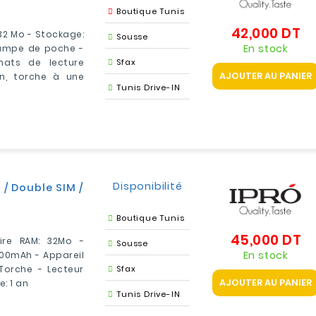
Boutique Tunis
42,000 DT
Pr
 32 Mo - Stockage:
Sousse
En stock
lampe de poche -
mats de lecture
Sfax
AJOUTER AU PANIER
on, torche à une
Tunis Drive-IN
Disponibilité
 / Double SIM /
Boutique Tunis
45,000 DT
Pr
ire RAM: 32Mo -
Sousse
En stock
800mAh - Appareil
Torche - Lecteur
Sfax
AJOUTER AU PANIER
: 1 an
Tunis Drive-IN