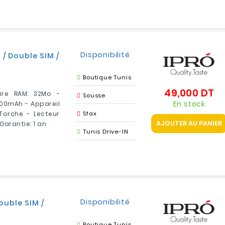
Disponibilité
 / Double SIM /
Boutique Tunis
49,000 DT
Pr
ire RAM: 32Mo -
Sousse
En stock
800mAh - Appareil
Torche - Lecteur
Sfax
AJOUTER AU PANIER
Garantie: 1 an
Tunis Drive-IN
Disponibilité
ouble SIM /
Boutique Tunis