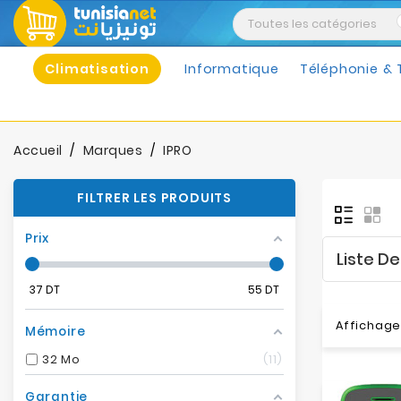
Climatisation
Informatique
Téléphonie & 
Accueil
Marques
IPRO
FILTRER LES PRODUITS
Prix
Liste D
37
DT
55
DT
Affichage 
Mémoire
32 Mo
11
Garantie