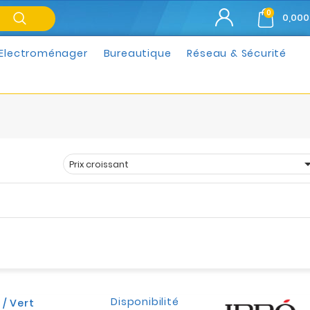
0
0,000
Electroménager
Bureautique
Réseau & Sécurité
Prix croissant
Trier par :
Disponibilité
/ Vert