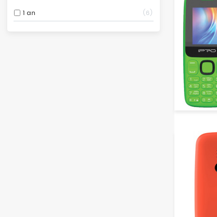
1 an
6