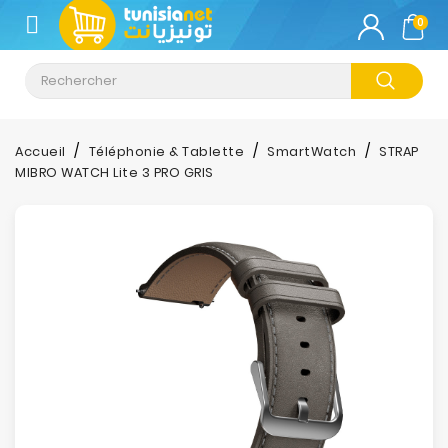
CATÉGORIE
0
Climatisation
Informatique
Accueil
Téléphonie & Tablette
SmartWatch
STRAP
MIBRO WATCH Lite 3 PRO GRIS
Téléphonie
&
Tablette
Impression
Stockage
TV-
Son-
Photos