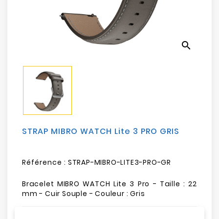
Electroménager
Bureautique
search
Réseau
&
Sécurité
Mobilités
&
Loisirs
STRAP MIBRO WATCH Lite 3 PRO GRIS
Référence :
STRAP-MIBRO-LITE3-PRO-GR
Bracelet MIBRO WATCH Lite 3 Pro - Taille : 22
mm - Cuir Souple - Couleur : Gris