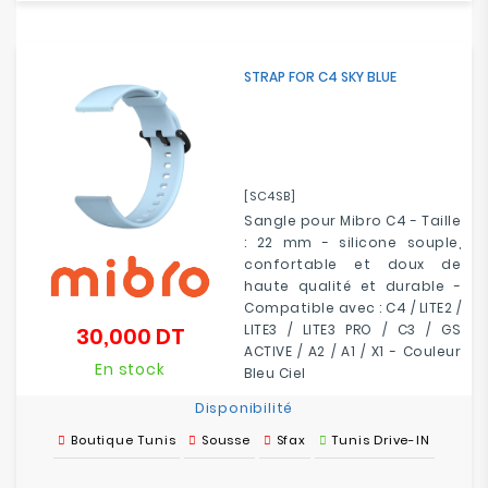
Electroménager
STRAP FOR C4 SKY BLUE
Bureautique
Réseau
&
Sécurité
[SC4SB]
Sangle pour Mibro C4 - Taille
Mobilités
: 22 mm - silicone souple,
&
confortable et doux de
Loisirs
haute qualité et durable -
Compatible avec : C4 / LITE2 /
LITE3 / LITE3 PRO / C3 / GS
30,000 DT
Prix
ACTIVE / A2 / A1 / X1 - Couleur
En stock
Bleu Ciel
Disponibilité
Boutique Tunis
Sousse
Sfax
Tunis Drive-IN