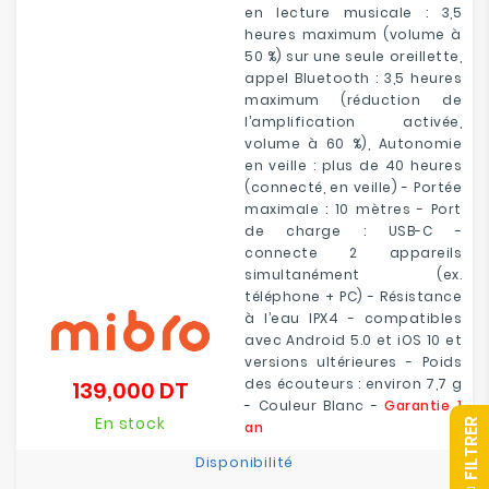
en lecture musicale : 3,5
heures maximum (volume à
50 %) sur une seule oreillette,
appel Bluetooth : 3,5 heures
maximum (réduction de
l’amplification activée,
volume à 60 %), Autonomie
en veille : plus de 40 heures
(connecté, en veille) - Portée
maximale : 10 mètres - Port
de charge : USB-C -
connecte 2 appareils
simultanément (ex.
téléphone + PC) - Résistance
à l’eau IPX4 - compatibles
avec Android 5.0 et iOS 10 et
versions ultérieures - Poids
des écouteurs : environ 7,7 g
139,000 DT
Prix
- Couleur Blanc -
Garantie 1
En stock
R
an
Disponibilité
F
I
L
T
R
E