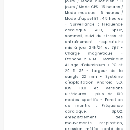
jours / Mode quotidien : 8
jours / Mode GPS : 15 heures /
Mode musique : 6 heures /
Mode d'appel BT : 4,5 heures
- Surveillance : Fréquence
cardiaque 4PD, SpO2,
sommeil, suivi du stress et
entraînement respiratoire
mis à jour 24h/24 et 7j/7 -
Charge magnétique -
Étanche 2 ATM - Matériaux
Alliage d'aluminium + PC et
20 % GF - Largeur de la
sangle 22 mm - Système
d'exploitation Android 5.0,
iOS 10.0 et versions
ultérieures - plus de 100
modes sportifs - Fonction
de montre : Fréquence
cardiaque, SpO2,
enregistrement des
mouvements, respiration,
pression, météo, santé des