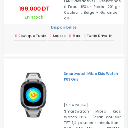
(ANC désactivé) - Résistance
à l'eau : IPX4 - Poids : 291 g -
199,000 DT
Prix
Couleur : Beige - Garantie 1
En stock
an
Disponibilité
Boutique Tunis
Sousse
Sfax
Tunis Drive-IN
Smartwatch Mibro Kids Watch
P6S Gris
[XPSWP005G]
Smartwatch Mibro Kids
Watch P6S - Écran couleur
TFT 1,4 pouces - résolution :