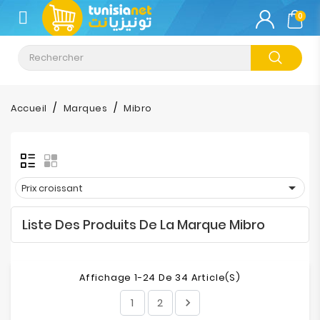
CATÉGORIE
0
Climatisation
Informatique
Accueil
Marques
Mibro
Téléphonie
&
Tablette

Prix croissant
Impression
Liste Des Produits De La Marque Mibro
Stockage
TV-
Affichage 1-24 De 34 Article(s)
Son-
Photos
1
2
