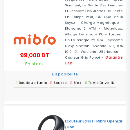
Sommeil, La Santé Des Femmes
Et Recevez Des Alertes De Santé
En Temps Réel, Où Que Vous
Soyez - Charge Magnétique -
Étanche: 2 ATM - Matériaux:
Alliage De Zinc + PC - Largeur
De La Sangle 22 Mm - Système
D'exploitation: Android 5.0, IOS
10.0 Et Versions Ultérieures -
99,000 DT
Prix
Garantie
Couleur Gris Foncé -
1 An
En stock
Disponibilité
Boutique Tunis
Sousse
Sfax
Tunis Drive-IN
Ecouteur Sans Fil Mibro OpenEar
/ Noir