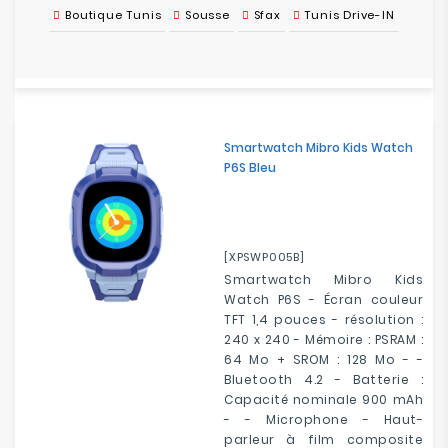
Boutique Tunis
Sousse
Sfax
Tunis Drive-IN
Smartwatch Mibro Kids Watch
P6S Bleu
[XPSWP005B]
Smartwatch Mibro Kids
Watch P6S - Écran couleur
TFT 1,4 pouces - résolution :
240 x 240 - Mémoire : PSRAM :
64 Mo + SROM : 128 Mo - -
Bluetooth 4.2 - Batterie :
Capacité nominale 900 mAh
- - Microphone - Haut-
parleur à film composite