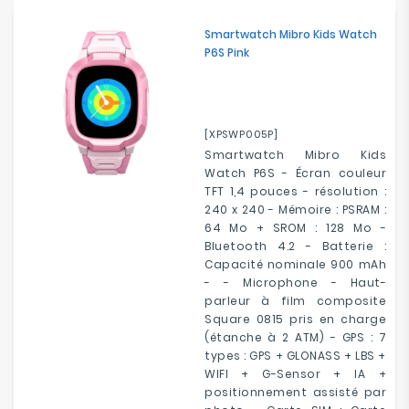
Smartwatch Mibro Kids Watch
P6S Pink
[XPSWP005P]
Smartwatch Mibro Kids
Watch P6S - Écran couleur
TFT 1,4 pouces - résolution :
240 x 240 - Mémoire : PSRAM :
64 Mo + SROM : 128 Mo -
Bluetooth 4.2 - Batterie :
Capacité nominale 900 mAh
- - Microphone - Haut-
parleur à film composite
Square 0815 pris en charge
(étanche à 2 ATM) - GPS : 7
types : GPS + GLONASS + LBS +
WIFI + G-Sensor + IA +
positionnement assisté par