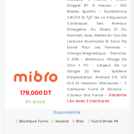
D'appel BT: 6 Heures - 100
Modes Sportifs - Surveillance
24h/24 Et 7j/7 De La Fréquence
Cardiaque, Des Niveaux
D'oxygène, Du Stress Et Du
Sommeil, Avec Alertes En Cas De
Lectures Anormales Et Soins De
Santé Pour Les Femmes -
Charge Magnétique - Étanche:
2 ATM - Matériaux: Alliage De
Zinc + PC - Largeur De La
Sangle 22 Mm - Système
D'exploitation: Android 5.0, IOS
10.0 Et Versions Ultérieures - 2
Ceintures Cuire Et Silicone -
179,000 DT
Prix
Garantie
Couleur Gris Foncé -
1 An Avec 2 Ceintures
En stock
Disponibilité
Boutique Tunis
Sousse
Sfax
Tunis Drive-IN