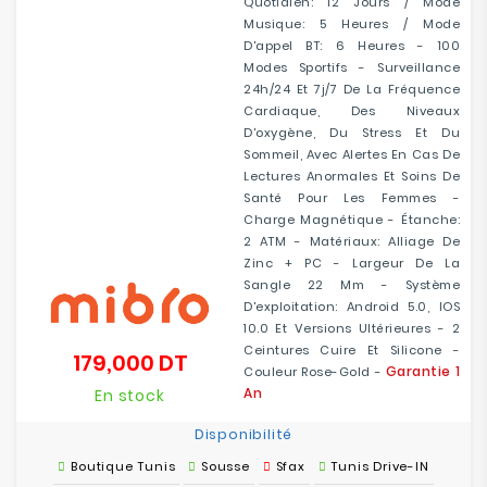
Quotidien: 12 Jours / Mode
Musique: 5 Heures / Mode
D'appel BT: 6 Heures - 100
Modes Sportifs - Surveillance
24h/24 Et 7j/7 De La Fréquence
Cardiaque, Des Niveaux
D'oxygène, Du Stress Et Du
Sommeil, Avec Alertes En Cas De
Lectures Anormales Et Soins De
Santé Pour Les Femmes -
Charge Magnétique - Étanche:
2 ATM - Matériaux: Alliage De
Zinc + PC - Largeur De La
Sangle 22 Mm - Système
D'exploitation: Android 5.0, IOS
10.0 Et Versions Ultérieures - 2
Ceintures Cuire Et Silicone -
179,000 DT
Prix
Garantie 1
Couleur Rose-Gold -
An
En stock
Disponibilité
Boutique Tunis
Sousse
Sfax
Tunis Drive-IN