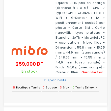
Square 0815 pris en charge
(étanche à 2 ATM) - GPS : 7
types : GPS + GLONASS + LBS +
WIFI + G-Sensor + IA +
positionnement assisté par
photo - Carte SIM : Carte
nano-SIM, type plateau -
Étanche : 2ATM - Matériel : PC
- Application : Mibro Kids -
Dimension : 55,8 mm x 15,55
mm x 44,9 mm (sans sangle)
/ 248,57 mm x 15,55 mm x
44,9 mm (avec sangle) -
259,000 DT
Prix
Poids : 56,6 g (avec sangle) -
En stock
Couleur : Bleu -
Garantie 1 an
Disponibilité
Boutique Tunis
Sousse
Sfax
Tunis Drive-IN