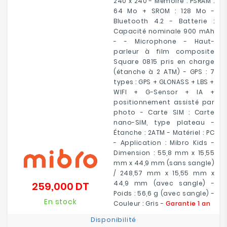
240 x 240 - Mémoire : PSRAM :
64 Mo + SROM : 128 Mo -
Bluetooth 4.2 - Batterie :
Capacité nominale 900 mAh
- - Microphone - Haut-
parleur à film composite
Square 0815 pris en charge
(étanche à 2 ATM) - GPS : 7
types : GPS + GLONASS + LBS +
WIFI + G-Sensor + IA +
positionnement assisté par
photo - Carte SIM : Carte
nano-SIM, type plateau -
Étanche : 2ATM - Matériel : PC
- Application : Mibro Kids -
Dimension : 55,8 mm x 15,55
mm x 44,9 mm (sans sangle)
/ 248,57 mm x 15,55 mm x
44,9 mm (avec sangle) -
259,000 DT
Prix
Poids : 56,6 g (avec sangle) -
En stock
Couleur : Gris -
Garantie 1 an
Disponibilité