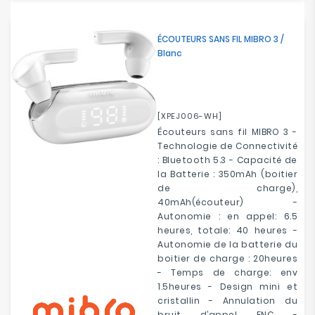
ÉCOUTEURS SANS FIL MIBRO 3 /
Blanc
[XPEJ006-WH]
Écouteurs sans fil MIBRO 3 -
Technologie de Connectivité
: Bluetooth 5.3 - Capacité de
la Batterie : 350mAh (boitier
de charge),
40mAh(écouteur) -
Autonomie : en appel: 6.5
heures, totale: 40 heures -
Autonomie de la batterie du
boitier de charge : 20heures
- Temps de charge: env
1.5heures - Design mini et
cristallin - Annulation du
bruit d’appel ENC -