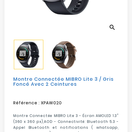
Electroménager
Bureautique
search
Réseau
&
Sécurité
Mobilités
&
Loisirs
Montre Connectée MIBRO Lite 3 / Gris
Foncé Avec 2 Ceintures
Référence :
XPAW020
Montre Connectée MIBRO Lite 3 - Écran AMOLED 1.3"
(360 x 360 px),AOD - Connectivité: Bluetooth 5.3 -
Appel Bluetooth et notifications ( whatsapp,