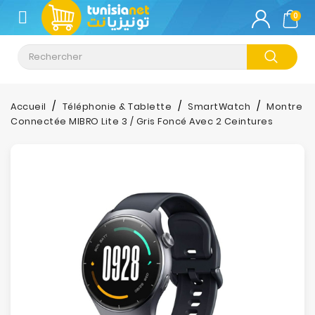
CATÉGORIE
0
Climatisation
Informatique
Accueil
Téléphonie & Tablette
SmartWatch
Montre
Connectée MIBRO Lite 3 / Gris Foncé Avec 2 Ceintures
Téléphonie
&
Tablette
Impression
Stockage
TV-
Son-
Photos