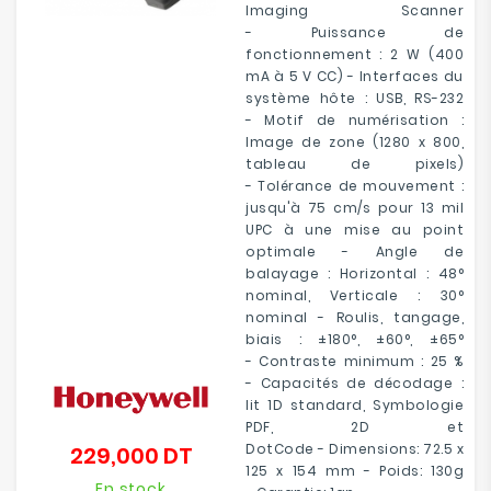
Imaging Scanner
- Puissance de
fonctionnement : 2 W (400
mA à 5 V CC) - Interfaces du
système hôte : USB, RS-232
- Motif de numérisation :
Image de zone (1280 x 800,
tableau de pixels)
- Tolérance de mouvement :
jusqu'à 75 cm/s pour 13 mil
UPC à une mise au point
optimale - Angle de
balayage : Horizontal : 48°
nominal, Verticale : 30°
nominal - Roulis, tangage,
biais : ±180°, ±60°, ±65°
- Contraste minimum : 25 %
- Capacités de décodage :
lit 1D standard, Symbologie
PDF, 2D et
DotCode - Dimensions: 72.5 x
229,000 DT
Prix
125 x 154 mm - Poids: 130g
En stock