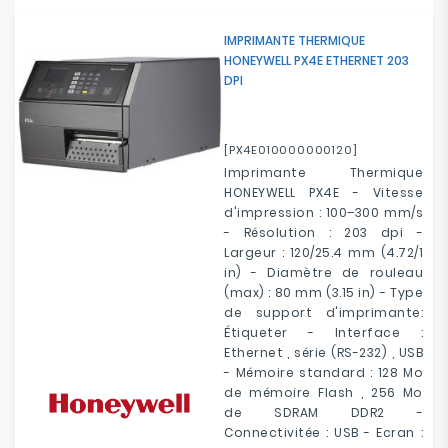
IMPRIMANTE THERMIQUE
HONEYWELL PX4E ETHERNET 203
DPI
[PX4E010000000120]
Imprimante Thermique
HONEYWELL PX4E - Vitesse
d'impression : 100–300 mm/s
- Résolution : 203 dpi -
Largeur : 120/25.4 mm (4.72/1
in) - Diamètre de rouleau
(max) : 80 mm (3.15 in) - Type
de support d'imprimante:
Étiqueter - Interface :
Ethernet , série (RS-232) , USB
- Mémoire standard : 128 Mo
de mémoire Flash , 256 Mo
de SDRAM DDR2 -
Connectivitée : USB - Ecran :