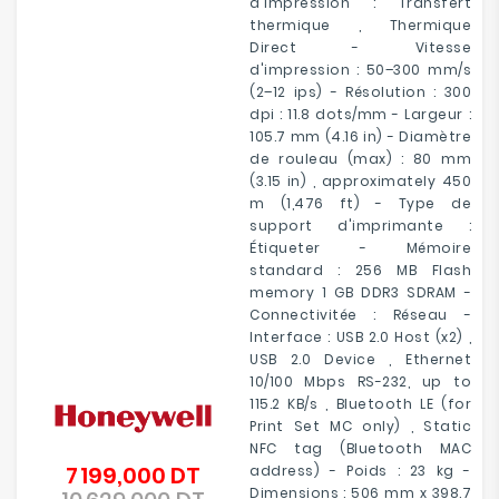
d'impression : Transfert
thermique , Thermique
Direct - Vitesse
d'impression : 50–300 mm/s
(2–12 ips) - Résolution : 300
dpi : 11.8 dots/mm - Largeur :
105.7 mm (4.16 in) - Diamètre
de rouleau (max) : 80 mm
(3.15 in) , approximately 450
m (1,476 ft) - Type de
support d'imprimante :
Étiqueter - Mémoire
standard : 256 MB Flash
memory 1 GB DDR3 SDRAM -
Connectivitée : Réseau -
Interface : USB 2.0 Host (x2) ,
USB 2.0 Device , Ethernet
10/100 Mbps RS-232, up to
115.2 KB/s , Bluetooth LE (for
Print Set MC only) , Static
NFC tag (Bluetooth MAC
7 199,000 DT
address) - Poids : 23 kg -
Prix
Dimensions : 506 mm x 398.7
de