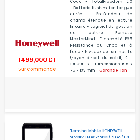
Code - TotalFreedom 2.0
- Batterie lithium-ion longue
durée - Profondeur de
champ étendue en lecture
linéaire - Logiciel de gestion
de lecture Remote
MasterMind - Etanchéité IP65
Résistance au Choc et à
l'eau - Niveaux de luminosité
(rayon direct du soleil) 0 -
1 499,000 DT
Prix
100000 lx - Dimensions 195 x
Sur commande
75 x 133 mm -
Garantie 1 an
Terminal Mobile HONEYWELL
SCANPAL EDA52 2PIN / 4 Go / 64