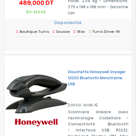
Poids: 2.04 kg - Dimensions:
489,000 DT
Prix
273 x 198 x 168 mm - Garantie
En stock
1an
Disponibilité
Boutique Tunis
Sousse
Sfax
Tunis Drive-IN
Douchette Honeywell Voyager
1202G Bluetooth Monotrame
USB
[1202G-2USB-5]
Scannaire linéaire avec
technologie CodeGate -
Connectivité Bluetooth
- Interface USB, RS232,