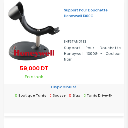
Electroménager
Support Pour Douchette
Honeywell 1300G
Bureautique
Réseau
&
[HFSTAND7E]
Sécurité
Support Pour Douchette
Honeywell 1300G - Couleur
Noir
Mobilités
59,000 DT
&
Prix
Loisirs
En stock
Disponibilité
Boutique Tunis
Sousse
Sfax
Tunis Drive-IN