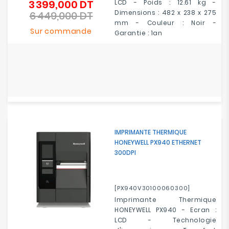
3 399,000 DT
LCD - Poids : 12.61 kg -
Prix
Dimensions : 482 x 238 x 275
6 449,000 DT
de
Prix
mm - Couleur : Noir -
base
Sur commande
Garantie : 1an
IMPRIMANTE THERMIQUE
HONEYWELL PX940 ETHERNET
300DPI
[PX940V30100060300]
Imprimante Thermique
HONEYWELL PX940 - Ecran :
LCD - Technologie