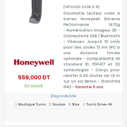
[1472G2D-2USB-5-R]
Douchette Lecteur code à
barres Honeywell Extreme
Performance 1472g
- Numérisation Imageur 2D -
Connectivité USB / Bluetooth
- Vitesses: Jusqu’à 10 cm/s
pour des codes 13 mil UPC à
une distance focale
optimale - Compatibilité: All
standard 1D, PDF417 et 2D
symbologies - Conçu pour
résister à 30 chutes de 1,5 m
559,000 DT
Prix
sur un sol Beton - Etanchité
En stock
IP42 -
Garantie 5 ans
Disponibilité
Boutique Tunis
Sousse
Sfax
Tunis Drive-IN