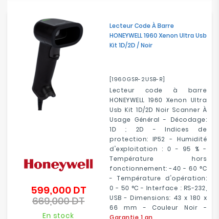
Lecteur Code À Barre
HONEYWELL 1960 Xenon Ultra Usb
Kit 1D/2D / Noir
[1960GSR-2USB-R]
Lecteur code à barre
HONEYWELL 1960 Xenon Ultra
Usb Kit 1D/2D Noir Scanner À
Usage Général - Décodage:
1D ; 2D - Indices de
protection: IP52 - Humidité
d'exploitation : 0 - 95 % -
Température hors
fonctionnement: -40 - 60 °C
- Température d'opération:
599,000 DT
0 - 50 °C - Interface : RS-232,
Prix
USB - Dimensions: 43 x 180 x
669,000 DT
de
Prix
66 mm - Couleur Noir -
base
En stock
Garantie 1 an