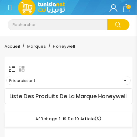
CATÉGORIE
0
Climatisation
Informatique
Accueil
Marques
Honeywell
Téléphonie
&
Tablette

Prix croissant
Impression
Liste Des Produits De La Marque Honeywell
Stockage
TV-
Affichage 1-19 De 19 Article(s)
Son-
Photos