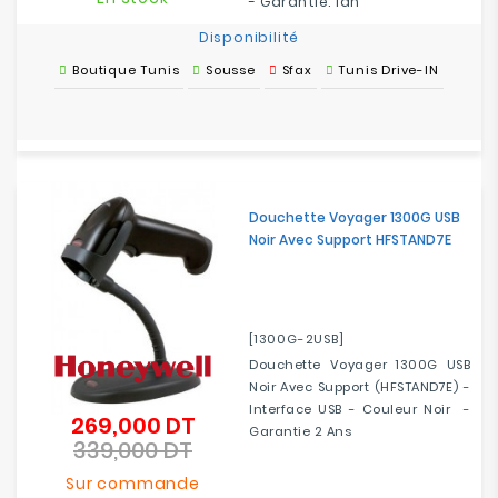
- Garantie: 1an
Disponibilité
Boutique Tunis
Sousse
Sfax
Tunis Drive-IN
Douchette Voyager 1300G USB
Noir Avec Support HFSTAND7E
[1300G-2USB]
Douchette Voyager 1300G USB
Noir Avec Support (HFSTAND7E) -
Interface USB - Couleur Noir -
269,000 DT
Prix
Garantie 2 Ans
339,000 DT
de
Prix
base
Sur commande