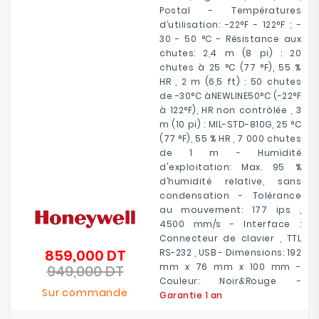
Postal - Températures
d’utilisation: -22°F - 122°F ; -
30 - 50 °C - Résistance aux
chutes: 2,4 m (8 pi) : 20
chutes à 25 °C (77 °F), 55 %
HR , 2 m (6,5 ft) : 50 chutes
de -30°C àNEWLINE50°C (-22°F
à 122°F), HR non contrôlée , 3
m (10 pi) : MIL-STD-810G, 25 °C
(77 °F), 55 % HR , 7 000 chutes
de 1 m - Humidité
d'exploitation: Max. 95 %
d’humidité relative, sans
condensation - Tolérance
au mouvement: 177 ips ,
4500 mm/s - Interface :
Connecteur de clavier , TTL
859,000 DT
RS-232 , USB - Dimensions: 192
Prix
mm x 76 mm x 100 mm -
949,000 DT
de
Prix
Couleur: Noir&Rouge -
base
Sur commande
Garantie 1 an