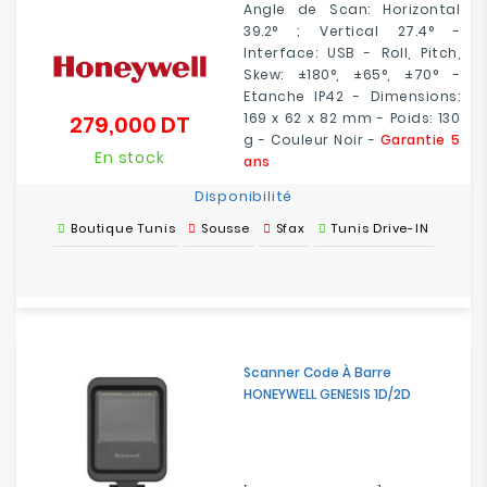
Angle de Scan: Horizontal
39.2° ; Vertical 27.4° -
Interface: USB - Roll, Pitch,
Skew: ±180°, ±65°, ±70° -
Etanche IP42 - Dimensions:
169 x 62 x 82 mm - Poids: 130
279,000 DT
Prix
g - Couleur Noir -
Garantie 5
En stock
ans
Disponibilité
Boutique Tunis
Sousse
Sfax
Tunis Drive-IN
Scanner Code À Barre
HONEYWELL GENESIS 1D/2D