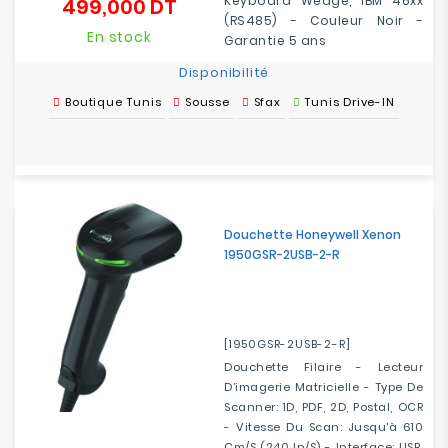
Keyboard Wedge, IBM 46xx
499,000 DT
Prix
(RS485) - Couleur Noir -
En stock
Garantie 5 ans
Disponibilité
Boutique Tunis
Sousse
Sfax
Tunis Drive-IN
Douchette Honeywell Xenon
1950GSR-2USB-2-R
[1950GSR-2USB-2-R]
Douchette Filaire - Lecteur
D’imagerie Matricielle - Type De
Scanner: 1D, PDF, 2D, Postal, OCR
- Vitesse Du Scan: Jusqu'à 610
Cm/s (240 In/s) - Interface: USB,