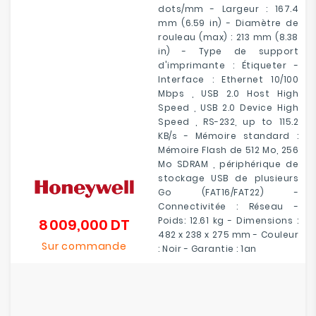
dots/mm - Largeur : 167.4
mm (6.59 in) - Diamètre de
rouleau (max) : 213 mm (8.38
in) - Type de support
d'imprimante : Étiqueter -
Interface : Ethernet 10/100
Mbps , USB 2.0 Host High
Speed , USB 2.0 Device High
Speed , RS-232, up to 115.2
KB/s - Mémoire standard :
Mémoire Flash de 512 Mo, 256
Mo SDRAM , périphérique de
stockage USB de plusieurs
Go (FAT16/FAT22) -
Connectivitée : Réseau -
Poids: 12.61 kg - Dimensions :
8 009,000 DT
Prix
482 x 238 x 275 mm - Couleur
Sur commande
: Noir - Garantie : 1an