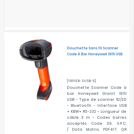
Douchette Sans Fil Scanner
Code À Bar Honeywell 1911I USB
[1911IER-3USB-5]
Douchette Scanner Code à
bar Honeywell Granit 1911I
USB - Type de scanner 1D/2D
- Bluetooth - Interface USB
+ KBW+ RS-232 - Longueur de
câble 3 m - Codes barres
acceptés Code 39, U.P.C.
/ Data Matrix, PDF417, QR