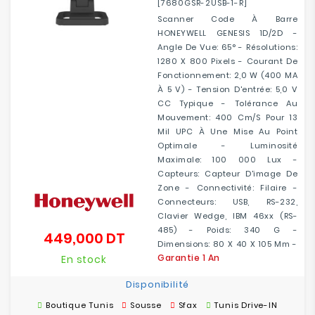
[7680GSR-2USB-1-R]
Scanner Code À Barre
HONEYWELL GENESIS 1D/2D -
Angle De Vue: 65° - Résolutions:
1280 X 800 Pixels - Courant De
Fonctionnement: 2,0 W (400 MA
À 5 V) - Tension D'entrée: 5,0 V
CC Typique - Tolérance Au
Mouvement: 400 Cm/s Pour 13
Mil UPC À Une Mise Au Point
Optimale - Luminosité
Maximale: 100 000 Lux -
Capteurs: Capteur D'image De
Zone - Connectivité: Filaire -
Connecteurs: USB, RS-232,
Clavier Wedge, IBM 46xx (RS-
485) - Poids: 340 G -
449,000 DT
Prix
Dimensions: 80 X 40 X 105 Mm -
Garantie 1 An
En stock
Disponibilité
Boutique Tunis
Sousse
Sfax
Tunis Drive-IN