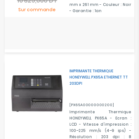
10 629,000 DT
Prix
mm x 261 mm - Couleur : Noir
base
Sur commande
- Garantie : 1an
IMPRIMANTE THERMIQUE
HONEYWELL PX65A ETHERNET TT
203DPI
[PX65A00000000200]
Imprimante Thermique
HONEYWELL PX65A - Ecran :
LCD - Vitesse d'impression :
100–225 mm/s (4–9 ips) -
Résolution : 203 dpi : 8