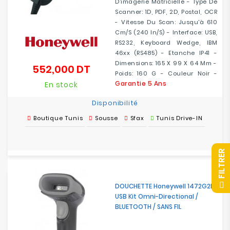
D’imagerie Matricielle - Type De
Scanner: 1D, PDF, 2D, Postal, OCR
- Vitesse Du Scan: Jusqu'à 610
Cm/s (240 In/s) - Interface: USB,
RS232, Keyboard Wedge, IBM
46xx (RS485) - Etanche IP41 -
Dimensions: 165 X 99 X 64 Mm -
552,000 DT
Prix
Poids: 160 G - Couleur Noir -
Garantie 5 Ans
En stock
Disponibilité
Boutique Tunis
Sousse
Sfax
Tunis Drive-IN
R
F
I
L
T
R
E
DOUCHETTE Honeywell 1472G2D
USB Kit Omni-Directional /
BLUETOOTH / SANS FIL