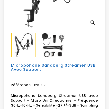
Electroménager
Bureautique
search
Réseau
&
Sécurité
Mobilités
&
Loisirs
Micropohone Sandberg Streamer USB
Avec Support
Référence :
126-07
Micropohone Sandberg Streamer USB avec
Support - Micro Uni Directionnel - Fréquence
30Hz-16kHz - Sensibilité -27 +/-3dB - Sampling