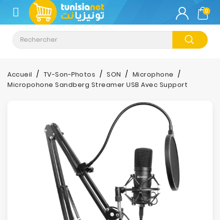
CATÉGORIE
0
Climatisation
Informatique
Accueil
TV-Son-Photos
SON
Microphone
Micropohone Sandberg Streamer USB Avec Support
Téléphonie
&
Tablette
Impression
Stockage
TV-
Son-
Photos