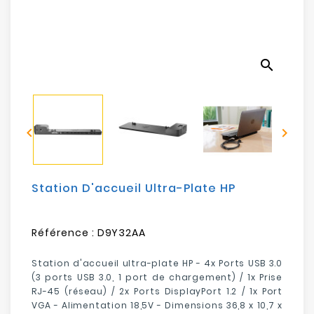
Electroménager
Bureautique
search
Réseau
&
Sécurité


Mobilités
&
Loisirs
Station D'accueil Ultra-Plate HP
Référence :
D9Y32AA
Station d'accueil ultra-plate HP - 4x Ports USB 3.0
(3 ports USB 3.0, 1 port de chargement) / 1x Prise
RJ-45 (réseau) / 2x Ports DisplayPort 1.2 / 1x Port
VGA - Alimentation 18,5V - Dimensions 36,8 x 10,7 x