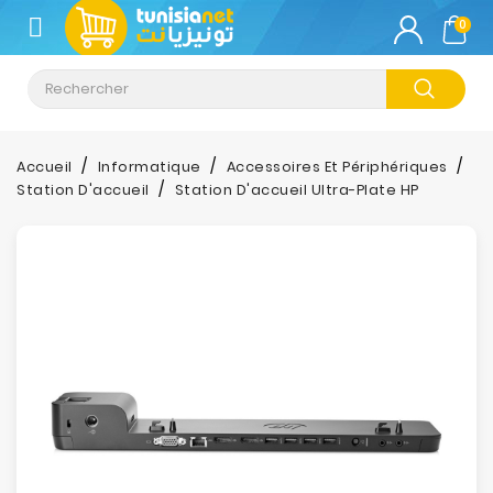
CATÉGORIE
0
Climatisation
Informatique
Accueil
Informatique
Accessoires Et Périphériques
Station D'accueil
Station D'accueil Ultra-Plate HP
Téléphonie
&
Tablette
Impression
Stockage
TV-
Son-
Photos