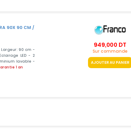
RA 90X 90 CM /
949,000 DT
Pr
 Largeur: 90 cm -
Sur commande
Eclairage LED - 2
uminium lavable -
AJOUTER AU PANIER
arantie 1 an