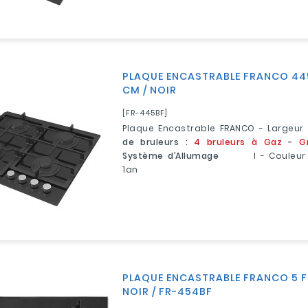
PLAQUE ENCASTRABLE FRANCO 445
CM / NOIR
[FR-445BF]
Plaque Encastrable FRANCO - Largeur
de bruleurs :
4 bruleurs à Gaz
-
G
Système d’Allumage
Manue
l - Couleur
1an
PLAQUE ENCASTRABLE FRANCO 5 F
NOIR / FR-454BF