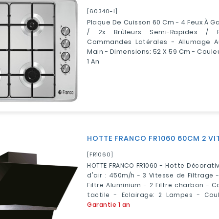
[60340-I]
Plaque De Cuisson 60 Cm - 4 Feux À Ga
/ 2x Brûleurs Semi-Rapides / P
Commandes Latérales - Allumage 
Main - Dimensions: 52 X 59 Cm - Couleu
1 An
HOTTE FRANCO FR1060 60CM 2 VI
[FR1060]
HOTTE FRANCO FR1060 - Hotte Décorative
d'air : 450m/h - 3 Vitesse de Filtrage
Filtre Aluminium - 2 Filtre charbon -
tactile - Eclairage: 2 Lampes - Coul
Garantie 1 an