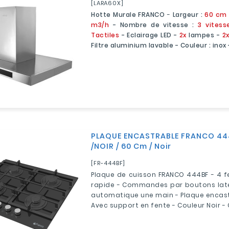
[LARA60X]
Hotte Murale FRANCO
-
Largeur :
60 cm
m3/h
- Nombre de vitesse :
3 vitess
Tactiles
- Eclairage LED -
2x
lampes -
2
Filtre aluminium lavable - Couleur : inox
PLAQUE ENCASTRABLE FRANCO 44
/NOIR / 60 Cm / Noir
[FR-444BF]
Plaque de cuisson FRANCO 444BF - 4 fe
rapide - Commandes par boutons laté
automatique une main - Plaque encast
Avec support en fente - Couleur Noir - 