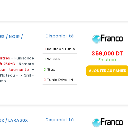
Disponibilité
S / NOIR /
Boutique Tunis
359,000 DT
Pr
litres
- Puissance
En stock
Sousse
’à 250°C
- Nombre
eur tournante
-
Sfax
AJOUTER AU PANIER
lateau - 1x Grill -
Tunis Drive-IN
 1an
Disponibilité
ox / LARA60X