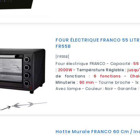
FOUR ÉLECTRIQUE FRANCO 55 LITRE
FR55B
[FR55B]
Four électrique FRANCO - Capacité :
55 
:
2000W
- Température Réglable :
jusqu
de fonctions :
6 fonctions
-
Chal
Minuterie :
90 min
- Tourne broche - 1x P
Avec lampe - Couleur : Noir - Garantie :
Hotte Murale FRANCO 60 Cm / In