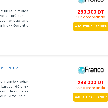
259,000 DT
Pr
z: Brûleur Rapide
etit Brûleur -
Sur commande
Automatique Une
r Inox - Garantie
AJOUTER AU PANIER
TRES NOIR
299,000 DT
Pr
 Inclinée - débit
 - Largeur 60 cm -
Sur commande
 Comande controle
eur: Vitro Noir -
AJOUTER AU PANIER