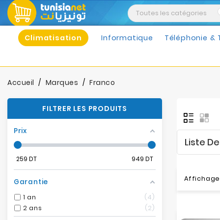
Climatisation
Informatique
Téléphonie & 
Accueil
Marques
Franco
FILTRER LES PRODUITS
Prix
Liste D
259
DT
949
DT
Affichage 
Garantie
1 an
4
2 ans
2