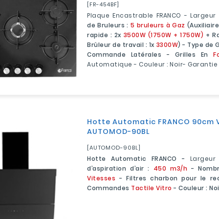
[FR-454BF]
Plaque Encastrable FRANCO - Largeur
de Bruleurs :
5 bruleurs à Gaz
(Auxiliaire
rapide : 2x
3500W
(1750W + 1750W)
+ Ra
Brûleur de travail : 1x
3300W
) - Type de 
Commande Latérales - Grilles En
F
Automatique - Couleur : Noir- Garantie
Hotte Automatic FRANCO 90cm Vit
AUTOMOD-90BL
[AUTOMOD-90BL]
Hotte Automatic FRANCO -
Largeur
d’aspiration d’air :
450 m3/h
- Nombr
Vitesses
- Filtres charbon pour le rec
Commandes
Tactile Vitro
- Couleur : No