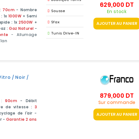
629,000 DT
Pr
 :
70cm
- Nombre
En stock
Sousse
 : 1x
1000W
+ Semi
pide : 1x
2500W
+
Sfax
AJOUTER AU PANIER
Gaz :
Gaz Naturel
-
Tunis Drive-IN
onte
- Allumage
 1an
ro / Noir /
879,000 DT
Pr
 :
90cm
- Débit
Sur commande
e de vitesse :
3
yclage de l’air -
AJOUTER AU PANIER
ir -
Garantie 2 ans