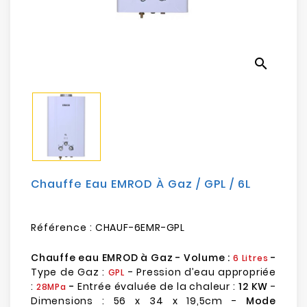
Electroménager
Bureautique
search
Réseau
&
Sécurité
Mobilités
&
Loisirs
Chauffe Eau EMROD À Gaz / GPL / 6L
Référence :
CHAUF-6EMR-GPL
Chauffe eau EMROD à Gaz - Volume :
-
6 Litres
Type de Gaz :
- Pression d’eau appropriée
GPL
:
-
Entrée évaluée de la chaleur :
12 KW
-
28MPa
Dimensions : 56 x 34 x 19,5cm -
Mode