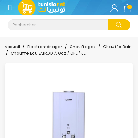
CATÉGORIE
0
Climatisation
Informatique
Accueil
Electroménager
Chauffages
Chauffe Bain
Chauffe Eau EMROD À Gaz / GPL / 6L
Téléphonie
&
Tablette
Impression
Stockage
TV-
Son-
Photos