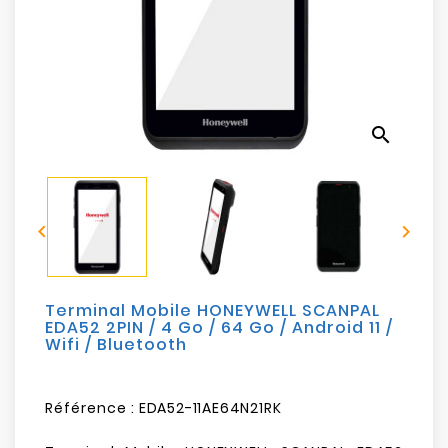
Electroménager
Bureautique
Réseau
search
&
Sécurité
Mobilités


&
Loisirs
Terminal Mobile HONEYWELL SCANPAL
EDA52 2PIN / 4 Go / 64 Go / Android 11 /
Wifi / Bluetooth
Référence :
EDA52-11AE64N21RK