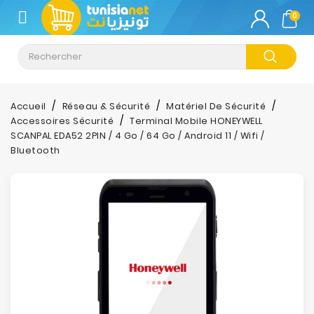
CATÉGORIE
0
Climatisation
Informatique
Accueil
Réseau & Sécurité
Matériel De Sécurité
Accessoires Sécurité
Terminal Mobile HONEYWELL
Téléphonie
SCANPAL EDA52 2PIN / 4 Go / 64 Go / Android 11 / Wifi /
&
Bluetooth
Tablette
Impression
Stockage
TV-
Son-
Photos