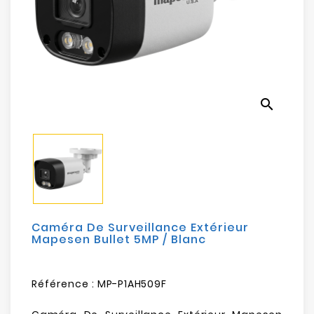
Electroménager
Bureautique
Réseau
&
search
Sécurité
Mobilités
&
Loisirs
Caméra De Surveillance Extérieur
Mapesen Bullet 5MP / Blanc
Référence :
MP-P1AH509F