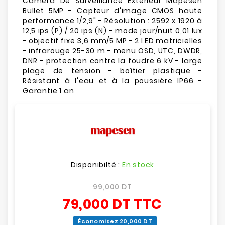
Caméra De Surveillance Extérieur Mapesen
Bullet 5MP - Capteur d'image CMOS haute
performance 1/2,9" - Résolution : 2592 x 1920 à
12,5 ips (P) / 20 ips (N) - mode jour/nuit 0,01 lux
- objectif fixe 3,6 mm/5 MP - 2 LED matricielles
- infrarouge 25-30 m - menu OSD, UTC, DWDR,
DNR - protection contre la foudre 6 kV - large
plage de tension - boîtier plastique -
Résistant à l'eau et à la poussière IP66 -
Garantie 1 an
Disponibilté :
En stock
99,000 DT
79,000 DT
TTC
Économisez 20,000 DT