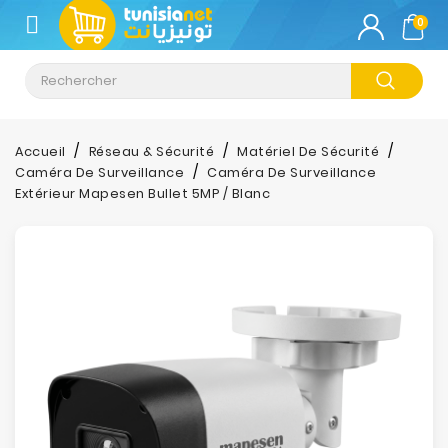
CATÉGORIE
0
Climatisation
Informatique
Accueil
Réseau & Sécurité
Matériel De Sécurité
Caméra De Surveillance
Caméra De Surveillance
Téléphonie
Extérieur Mapesen Bullet 5MP / Blanc
&
Tablette
Impression
Stockage
TV-
Son-
Photos