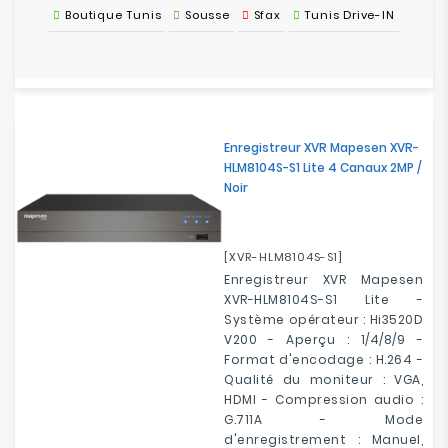
Boutique Tunis
Sousse
Sfax
Tunis Drive-IN
Enregistreur XVR Mapesen XVR-
HLM8104S-S1 Lite 4 Canaux 2MP /
Noir
[XVR-HLM8104S-S1]
Enregistreur XVR Mapesen
XVR-HLM8104S-S1 Lite -
Système opérateur : Hi3520D
V200 - Aperçu : 1/4/8/9 -
Format d'encodage : H.264 -
Qualité du moniteur : VGA,
HDMI - Compression audio :
G.711A - Mode
d'enregistrement : Manuel,