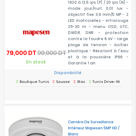
1920 à 12,5 ips (P) / 20 ips (N) -
mode jour/nuit 0,01 lux -
objectif fixe 3,6 mm/5 MP - 2
LED matricielles - infrarouge
25-30 m - menu OSD, UTC,
DWDR, DNR - protection
contre la foudre 6 kV - large
plage de tension - boîtier
plastique - Résistant à l'eau
79,000 DT
99,000 DT
Prix
Prix
et à la poussière IP66 -
de
En stock
Garantie 1 an
base
Disponibilité
Boutique Tunis
Sousse
Sfax
Tunis Drive-IN
Caméra De Surveillance
Intérieur Mapesen 5MP HD /
Blanc