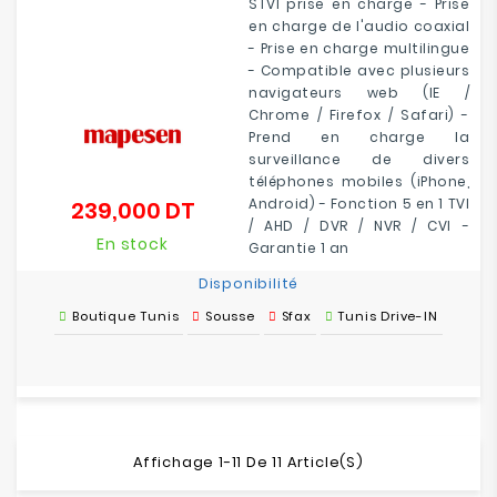
STVI prise en charge - Prise
en charge de l'audio coaxial
- Prise en charge multilingue
- Compatible avec plusieurs
navigateurs web (IE /
Chrome / Firefox / Safari) -
Prend en charge la
surveillance de divers
téléphones mobiles (iPhone,
Android) - Fonction 5 en 1 TVI
239,000 DT
Prix
/ AHD / DVR / NVR / CVI -
En stock
Garantie 1 an
Disponibilité
Boutique Tunis
Sousse
Sfax
Tunis Drive-IN
Affichage 1-11 De 11 Article(s)