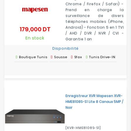
Chrome / Firefox / Safari) -
Prend en charge la
surveillance de divers
téléphones mobiles (iPhone,
Android) - Fonction 5 en 1 TVI
179,000 DT
Prix
/ AHD / DVR / NVR / CVI -
En stock
Garantie 1 an
Disponibilité
Boutique Tunis
Sousse
Sfax
Tunis Drive-IN
Enregistreur XVR Mapesen XVR-
HME8108S-S1 Lite 8 Canaux 5MP /
Noir
[XVR-HME8108S-S1]