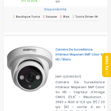
En stock
an
Disponibilité
Boutique Tunis
Sousse
Sfax
Tunis Drive-IN
Caméra De Surveillance
Intérieur Mapesen 5MP Color Vu
R
HD / Blanc
F
I
L
T
R
E
[MP-Q2EH509LF]
Caméra De Surveillance
Intérieur Mapesen 5MP Color
Vu HD - Capteur d'image
CMOS 1/2,9" - Résolution :
2592 x 1920 à 12,5 ips (P) / 20
ips (N) - sortie 4 en 1