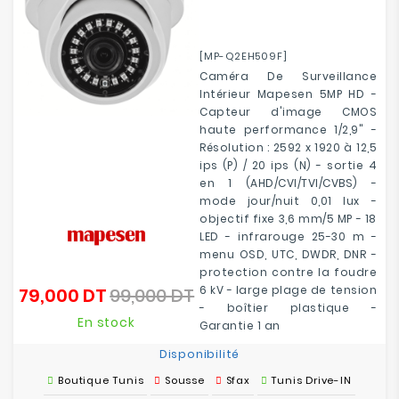
[MP-Q2EH509F]
Caméra De Surveillance
Intérieur Mapesen 5MP HD -
Capteur d'image CMOS
haute performance 1/2,9" -
Résolution : 2592 x 1920 à 12,5
ips (P) / 20 ips (N) - sortie 4
en 1 (AHD/CVI/TVI/CVBS) -
mode jour/nuit 0,01 lux -
objectif fixe 3,6 mm/5 MP - 18
LED - infrarouge 25-30 m -
menu OSD, UTC, DWDR, DNR -
protection contre la foudre
6 kV - large plage de tension
79,000 DT
99,000 DT
Prix
Prix
- boîtier plastique -
de
En stock
Garantie 1 an
base
Disponibilité
Boutique Tunis
Sousse
Sfax
Tunis Drive-IN