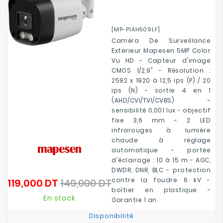
[MP-P1AH509LF]
Caméra De Surveillance
Exterieur Mapesen 5MP Color
Vu HD - Capteur d'image
CMOS 1/2,9" - Résolution :
2592 x 1920 à 12,5 ips (P) / 20
ips (N) - sortie 4 en 1
(AHD/CVI/TVI/CVBS) -
sensibilité 0,001 lux - objectif
fixe 3,6 mm - 2 LED
infrarouges à lumière
chaude à réglage
automatique - portée
d'éclairage : 10 à 15 m - AGC,
DWDR, DNR, BLC - protection
contre la foudre 6 kV -
119,000 DT
149,000 DT
Prix
Prix
boîtier en plastique -
de
En stock
Garantie 1 an
base
Disponibilité