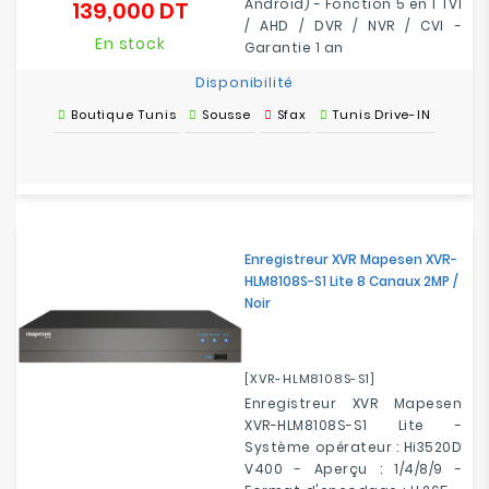
Android) - Fonction 5 en 1 TVI
139,000 DT
Prix
/ AHD / DVR / NVR / CVI -
En stock
Garantie 1 an
Disponibilité
Boutique Tunis
Sousse
Sfax
Tunis Drive-IN
Enregistreur XVR Mapesen XVR-
HLM8108S-S1 Lite 8 Canaux 2MP /
Noir
[XVR-HLM8108S-S1]
Enregistreur XVR Mapesen
XVR-HLM8108S-S1 Lite -
Système opérateur : Hi3520D
V400 - Aperçu : 1/4/8/9 -