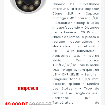
Caméra De Surveillance
Intérieur & Extérieur Mapesen
Dôme 2MP - Capteur
d'image CMOS couleur 1/2,9"
- Résolution : 1080p à 25/30
images/seconde - Distance
de la lumière : 20-25 m -
Plaque de lampe : 6 pièces à
réglage automatique -
Mode clair : Jour et nuit -
UTC - WDR numérique -
Assistance OSD - Sortie
vidéo : Commutateur
AHD/TVI/CVI/CVBS via le menu
OSD - Plage dynamique : 65
dB - DNR 2D/3D - Lentille :
Longueur focale : 3,6 mm,
objectif spécial « lumière
des étoiles » - Type de
lentille : Fixé - Angle de vue :
Horizontal : 82° -
Température de
49,000 DT
69,000 DT
Prix
Prix