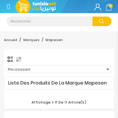
CATÉGORIE
0
Climatisation
Informatique
Accueil
Marques
Mapesen
Téléphonie
&
Tablette

Prix croissant
Impression
Liste Des Produits De La Marque Mapesen
Stockage
TV-
Affichage 1-11 De 11 Article(s)
Son-
Photos