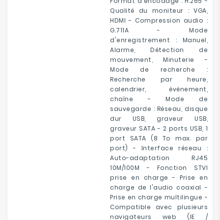
Format d'encodage : H.265 -
Qualité du moniteur : VGA,
HDMI - Compression audio :
G.711A - Mode
d'enregistrement : Manuel,
Alarme, Détection de
mouvement, Minuterie -
Mode de recherche :
Recherche par heure,
calendrier, événement,
chaîne - Mode de
sauvegarde : Réseau, disque
dur USB, graveur USB,
graveur SATA - 2 ports USB, 1
port SATA (8 To max. par
port) - Interface réseau :
Auto-adaptation RJ45
10M/100M - Fonction STVI
prise en charge - Prise en
charge de l'audio coaxial -
Prise en charge multilingue -
Compatible avec plusieurs
navigateurs web (IE /