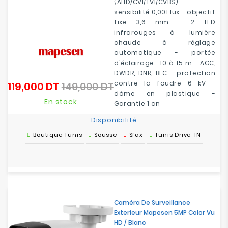
(AHD/CVI/TVI/CVBS) -
sensibilité 0,001 lux - objectif
fixe 3,6 mm - 2 LED
infrarouges à lumière
chaude à réglage
automatique - portée
d'éclairage : 10 à 15 m - AGC,
DWDR, DNR, BLC - protection
contre la foudre 6 kV -
119,000 DT
149,000 DT
Prix
Prix
dôme en plastique -
de
En stock
Garantie 1 an
base
Disponibilité
Boutique Tunis
Sousse
Sfax
Tunis Drive-IN
Caméra De Surveillance
Exterieur Mapesen 5MP Color Vu
HD / Blanc