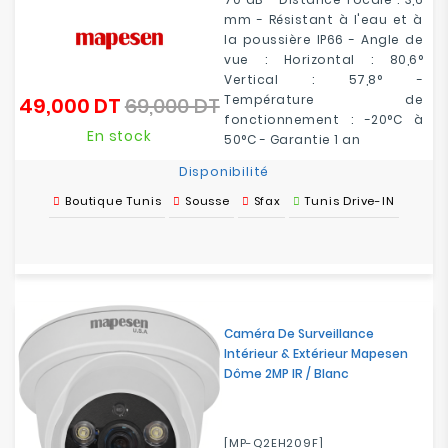
mm - Résistant à l'eau et à
la poussière IP66 - Angle de
vue : Horizontal : 80,6°
Vertical : 57,8° -
Température de
49,000 DT
69,000 DT
Prix
Prix
fonctionnement : -20°C à
de
En stock
50°C - Garantie 1 an
base
Disponibilité
Boutique Tunis
Sousse
Sfax
Tunis Drive-IN
Caméra De Surveillance
Intérieur & Extérieur Mapesen
Dôme 2MP IR / Blanc
[MP-Q2EH209F]