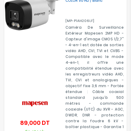
COLOR VU HD / Blanc
[MP-P1AH206LF]
Caméra De Surveillance
Extérieur Mapesen 2MP HD -
Capteur d'image CMOS 1/2,7"
- 4-en-1 est dotée de sorties
vidéo AHD, CVI, TVI et CVBS -
Compatible avec le mode
4-en-1, il offre une
compatibilité étendue avec
les enregistreurs vidéo AHD,
TVI, CVI et analogiques -
objectif fixe 3,6 mm - Portée
étendue : Câble coaxial
standard jusqu’à 500
mètres - commande
coaxiale (UTC) du XVR - AGC,
DWDR, DNR - protection
contre la foudre 6 kV -
89,000 DT
Prix
boîtier plastique - Garantie 1