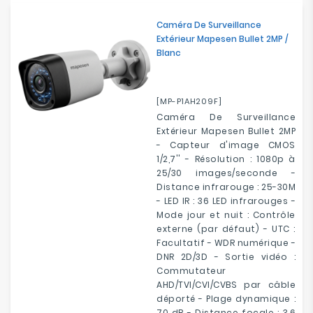
Electroménager
Caméra De Surveillance
Extérieur Mapesen Bullet 2MP /
Bureautique
Blanc
Réseau
&
[MP-P1AH209F]
Sécurité
Caméra De Surveillance
Extérieur Mapesen Bullet 2MP
- Capteur d'image CMOS
Mobilités
1/2,7'' - Résolution : 1080p à
&
25/30 images/seconde -
Loisirs
Distance infrarouge : 25-30M
- LED IR : 36 LED infrarouges -
Mode jour et nuit : Contrôle
externe (par défaut) - UTC :
Facultatif - WDR numérique -
DNR 2D/3D - Sortie vidéo :
Commutateur
AHD/TVI/CVI/CVBS par câble
déporté - Plage dynamique :
70 dB - Distance focale : 3,6