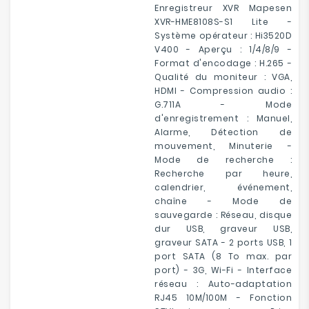
Enregistreur XVR Mapesen
XVR-HME8108S-S1 Lite -
Système opérateur : Hi3520D
V400 - Aperçu : 1/4/8/9 -
Format d'encodage : H.265 -
Qualité du moniteur : VGA,
HDMI - Compression audio :
G.711A - Mode
d'enregistrement : Manuel,
Alarme, Détection de
mouvement, Minuterie -
Mode de recherche :
Recherche par heure,
calendrier, événement,
chaîne - Mode de
sauvegarde : Réseau, disque
dur USB, graveur USB,
graveur SATA - 2 ports USB, 1
port SATA (8 To max. par
port) - 3G, Wi-Fi - Interface
réseau : Auto-adaptation
RJ45 10M/100M - Fonction