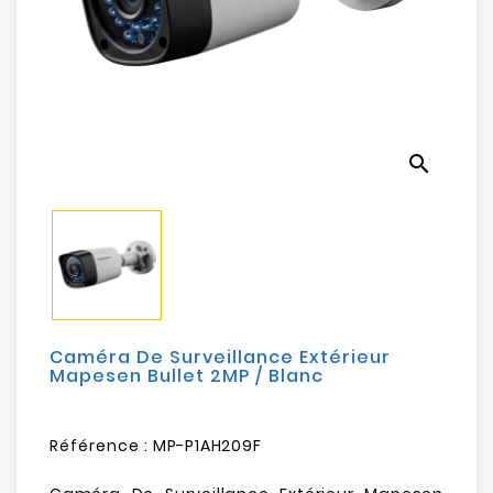
Electroménager
Bureautique
Réseau
&
search
Sécurité
Mobilités
&
Loisirs
Caméra De Surveillance Extérieur
Mapesen Bullet 2MP / Blanc
Référence :
MP-P1AH209F