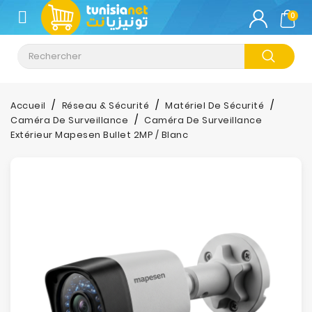
CATÉGORIE
0
Climatisation
Informatique
Accueil
Réseau & Sécurité
Matériel De Sécurité
Caméra De Surveillance
Caméra De Surveillance
Téléphonie
Extérieur Mapesen Bullet 2MP / Blanc
&
Tablette
Impression
Stockage
TV-
Son-
Photos