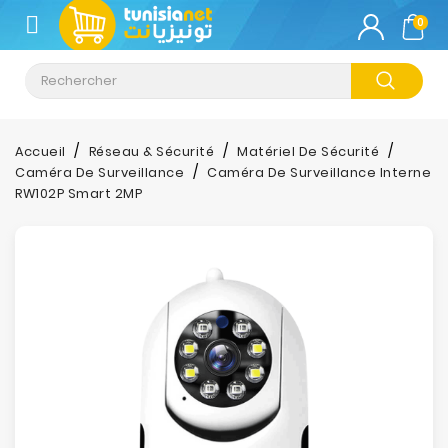
CATÉGORIE
0
Climatisation
Informatique
Accueil
Réseau & Sécurité
Matériel De Sécurité
Caméra De Surveillance
Caméra De Surveillance Interne
Téléphonie
RW102P Smart 2MP
&
Tablette
Impression
Stockage
TV-
Son-
Photos