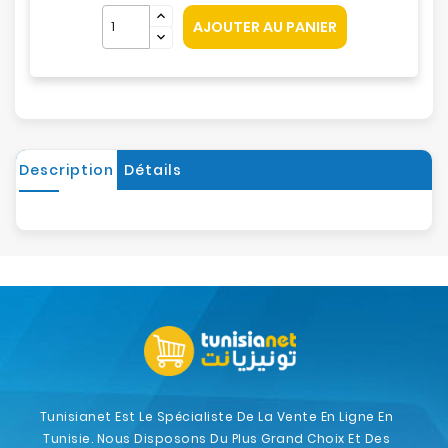
AJOUTER AU PANIER
Description
Détails
Tunisianet Est Le Spécialiste De La Vente En Ligne En
Tunisie. Nous Disposons Du Plus Grand Choix Et Des