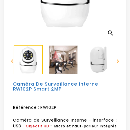
Electroménager
Bureautique
search
Réseau
&
Sécurité


Mobilités
&
Loisirs
Caméra De Surveillance Interne
RW102P Smart 2MP
Référence :
RW102P
Caméra de Surveillance Interne - interface :
USB -
-
Objectif HD
Micro et haut-parleur intègrés