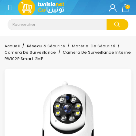
CATÉGORIE
0
Climatisation
Informatique
Accueil
Réseau & Sécurité
Matériel De Sécurité
Caméra De Surveillance
Caméra De Surveillance Interne
Téléphonie
RW102P Smart 2MP
&
Tablette
Impression
Stockage
TV-
Son-
Photos