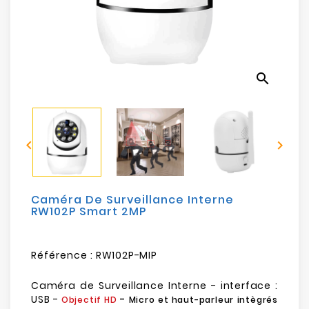
Electroménager
Bureautique
search
Réseau
&
Sécurité


Mobilités
&
Loisirs
Caméra De Surveillance Interne
RW102P Smart 2MP
Référence :
RW102P-MIP
Caméra de Surveillance Interne - interface :
USB -
-
Objectif HD
Micro et haut-parleur intègrés