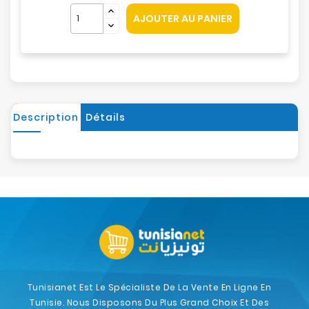
AJOUTER AU PANIER
Description
Détails
Tunisianet Est Le Spécialiste De La Vente En Ligne En
Tunisie. Nous Disposons Du Plus Grand Choix Et Des