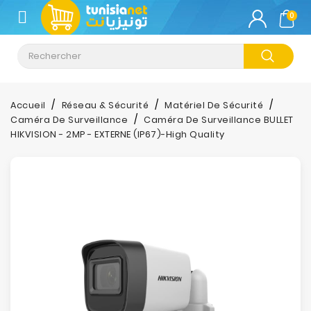
CATÉGORIE
0
Climatisation
Informatique
Accueil
Réseau & Sécurité
Matériel De Sécurité
Caméra De Surveillance
Caméra De Surveillance BULLET
Téléphonie
HIKVISION - 2MP - EXTERNE (IP67)-High Quality
&
Tablette
Impression
Stockage
TV-
Son-
Photos