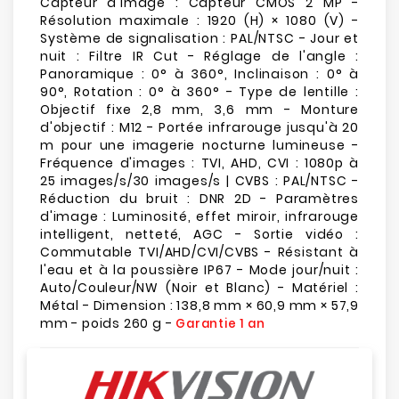
Capteur d'image : Capteur CMOS 2 MP -
Résolution maximale : 1920 (H) × 1080 (V) -
Système de signalisation : PAL/NTSC - Jour et
nuit : Filtre IR Cut - Réglage de l'angle :
Panoramique : 0° à 360°, Inclinaison : 0° à
90°, Rotation : 0° à 360° - Type de lentille :
Objectif fixe 2,8 mm, 3,6 mm - Monture
d'objectif : M12 - Portée infrarouge jusqu'à 20
m pour une imagerie nocturne lumineuse -
Fréquence d'images : TVI, AHD, CVI : 1080p à
25 images/s/30 images/s | CVBS : PAL/NTSC -
Réduction du bruit : DNR 2D - Paramètres
d'image : Luminosité, effet miroir, infrarouge
intelligent, netteté, AGC - Sortie vidéo :
Commutable TVI/AHD/CVI/CVBS - Résistant à
l'eau et à la poussière IP67 - Mode jour/nuit :
Auto/Couleur/NW (Noir et Blanc) - Matériel :
Métal - Dimension : 138,8 mm × 60,9 mm × 57,9
mm - poids 260 g -
Garantie 1 an