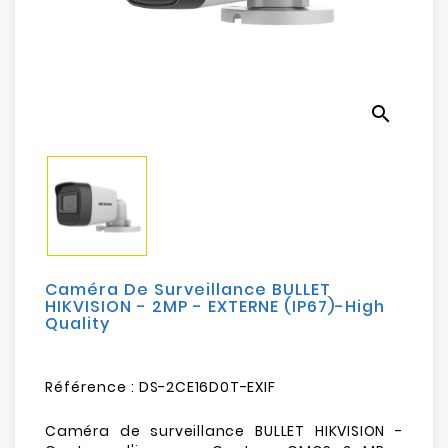
Electroménager
Bureautique
search
Réseau
&
Sécurité
Mobilités
&
Loisirs
Caméra De Surveillance BULLET
HIKVISION - 2MP - EXTERNE (IP67)-High
Quality
Référence :
DS-2CE16D0T-EXIF
Caméra de surveillance BULLET HIKVISION -