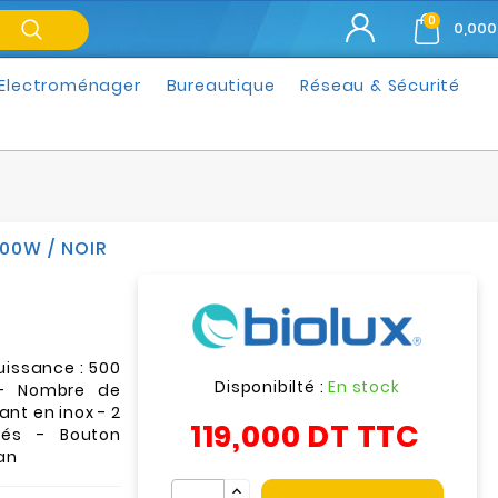
0
0,000
Electroménager
Bureautique
Réseau & Sécurité
00W / NOIR
uissance : 500
Disponibilté :
En stock
 - Nombre de
ant en inox - 2
119,000 DT
TTC
més - Bouton
 an