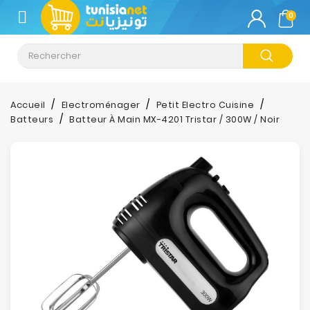
CATÉGORIE
0
Climatisation
Informatique
Accueil
Electroménager
Petit Electro Cuisine
Batteurs
Batteur À Main MX-4201 Tristar / 300W / Noir
Téléphonie
&
Tablette
Impression
Stockage
TV-
Son-
Photos