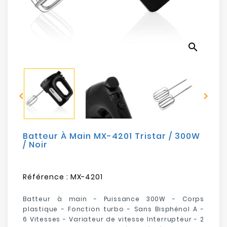
Electroménager
Bureautique
search
Réseau
&
Sécurité


Mobilités
&
Loisirs
Batteur À Main MX-4201 Tristar / 300W
/ Noir
Référence :
MX-4201
Batteur à main - Puissance 300W - Corps
plastique -
Fonction turbo -
Sans Bisphénol A
-
6
Vitesses - Variateur de vitesse Interrupteur - 2