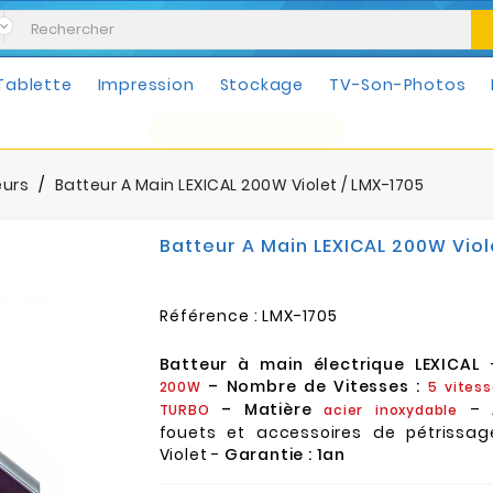
Tablette
Impression
Stockage
TV-Son-Photos
Mobilités & Loisirs
eurs
Batteur A Main LEXICAL 200W Violet / LMX-1705
Batteur A Main LEXICAL 200W Viol
Référence :
LMX-1705
Batteur à main électrique LEXICAL
– Nombre de Vitesses :
200W
5 vitess
– Matière
– 
TURBO
acier inoxydable
fouets et accessoires de pétrissag
Violet -
Garantie : 1an