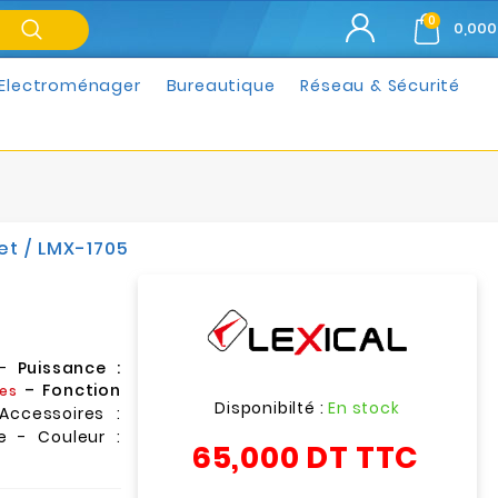
0
0,000
Electroménager
Bureautique
Réseau & Sécurité
et / LMX-1705
–
Puissance :
– Fonction
es
Disponibilté :
En stock
Accessoires :
e - Couleur :
65,000 DT
TTC