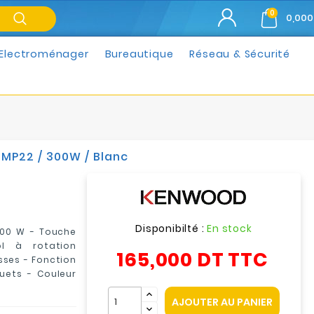
0
0,000
Electroménager
Bureautique
Réseau & Sécurité
MP22 / 300W / Blanc
Disponibilté :
En stock
300 W - Touche
ol à rotation
165,000 DT
TTC
sses - Fonction
uets - Couleur
AJOUTER AU PANIER