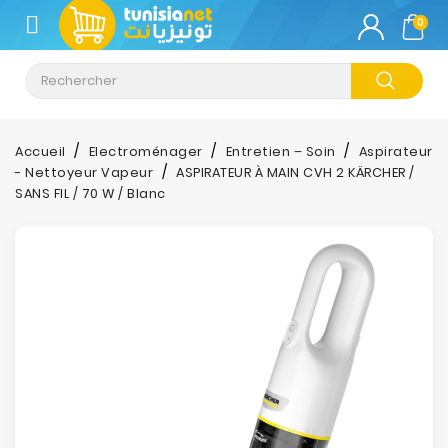
CATÉGORIE
0
Climatisation
Informatique
Accueil
Electroménager
Entretien – Soin
Aspirateur
- Nettoyeur Vapeur
ASPIRATEUR À MAIN CVH 2 KÄRCHER /
Téléphonie
SANS FIL / 70 W / Blanc
&
Tablette
Impression
Stockage
TV-
Son-
Photos