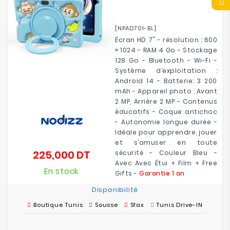
[NPAD701-BL]
Écran HD 7" - résolution : 600
× 1024 - RAM 4 Go - Stockage
128 Go -
Bluetooth
- Wi-Fi -
Système d’exploitation :
Android 14 - Batterie: 3 200
mAh - Appareil photo : Avant
2 MP, Arrière 2 MP - Contenus
éducatifs - Coque antichoc
- Autonomie longue durée -
Idéale pour apprendre, jouer
et s’amuser en toute
225,000 DT
sécurité - Couleur Bleu -
Prix
Avec Avec Étui + Film + Free
En stock
Gifts -
Garantie 1 an
Disponibilité
Boutique Tunis
Sousse
Sfax
Tunis Drive-IN