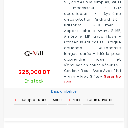
5G, cartes SIM simples, Wi-Fi
- Processeur: 1.3 GHz
quadricœur - Système
d’exploitation : Android 13.0 -
Batterie: 3 500 mAh -
Appareil photo: Avant 2 MP,
Arrière 5 MP, avec flash -
Contenus éducatifs - Coque
antichoc - Autonomie
longue durée - Idéale pour
apprendre, jouer et
s’amuser en toute sécurité -
225,000 DT
Couleur Bleu - Avec Avec Étui
Prix
+ Film + Free Gifts -
Garantie
En stock
1 an
Disponibilité
Boutique Tunis
Sousse
Sfax
Tunis Drive-IN