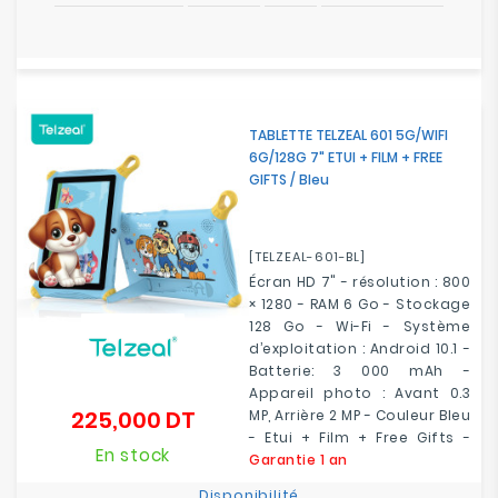
TABLETTE TELZEAL 601 5G/WIFI
6G/128G 7" ETUI + FILM + FREE
GIFTS / Bleu
[TELZEAL-601-BL]
Écran HD 7" - résolution : 800
× 1280 - RAM 6 Go - Stockage
128 Go - Wi-Fi - Système
d’exploitation : Android 10.1 -
Batterie: 3 000 mAh -
Appareil photo : Avant 0.3
225,000 DT
MP, Arrière 2 MP - Couleur Bleu
Prix
- Etui + Film + Free Gifts -
En stock
Garantie 1 an
Disponibilité