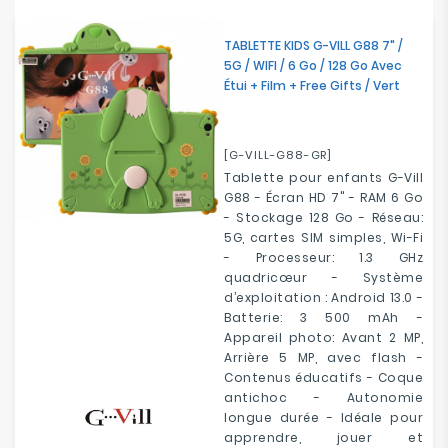
Electroménager
TABLETTE KIDS G-VILL G88 7" /
5G / WIFI / 6 Go / 128 Go Avec
Bureautique
Étui + Film + Free Gifts / Vert
Réseau
&
[G-VILL-G88-GR]
Sécurité
Tablette pour enfants G-Vill
G88 - Écran HD 7" - RAM 6 Go
Mobilités
- Stockage 128 Go - Réseau:
&
5G, cartes SIM simples, Wi-Fi
Loisirs
- Processeur: 1.3 GHz
quadricœur - Système
d’exploitation : Android 13.0 -
Batterie: 3 500 mAh -
Appareil photo: Avant 2 MP,
Arrière 5 MP, avec flash -
Contenus éducatifs - Coque
antichoc - Autonomie
longue durée - Idéale pour
apprendre, jouer et