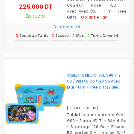
225,000 DT
Couleur Rose RED -
Prix
Avec Avec Étui + Film + Free
En stock
Gifts -
Garantie 1 an
Disponibilité
Boutique Tunis
Sousse
Sfax
Tunis Drive-IN
TABLETTE KIDS G-VILL G99 7" /
5G / WIFI / 6 Go / 128 Go Avec
Étui + Film + Free Gifts / Bleu
[G-VILL-G99-BL]
Tablette pour enfants G-Vill
G99 - Écran HD 7" - RAM 6 Go
- Stockage 128 Go - Réseau:
5G, cartes SIM simples, Wi-Fi