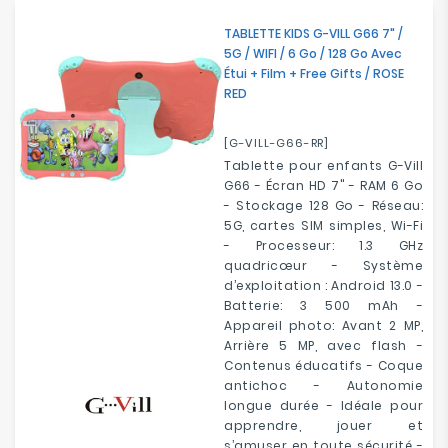
TABLETTE KIDS G-VILL G66 7" /
5G / WIFI / 6 Go / 128 Go Avec
Étui + Film + Free Gifts / ROSE
RED
[G-VILL-G66-RR]
Tablette pour enfants G-Vill
G66 - Écran HD 7" - RAM 6 Go
- Stockage 128 Go - Réseau:
5G, cartes SIM simples, Wi-Fi
- Processeur: 1.3 GHz
quadricœur - Système
d’exploitation : Android 13.0 -
Batterie: 3 500 mAh -
Appareil photo: Avant 2 MP,
Arrière 5 MP, avec flash -
Contenus éducatifs - Coque
antichoc - Autonomie
longue durée - Idéale pour
apprendre, jouer et
s’amuser en toute sécurité -