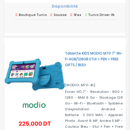
Disponibilité
Boutique Tunis
Sousse
Sfax
Tunis Drive-IN
Tablette KIDS MODIO M70 7" Wi-
Fi 4GB/128GB ETUI + PEN + FREE
GIFTS / BLEU
[MODIO-M70-BL]
Écran HD 7" - Résolution : 800 ×
1280 - RAM 6 Go - Stockage 128
Go - Wi-Fi - Bluetooth - Système
D’exploitation : Android -
Batterie : 3 000 MAh - Appareil
Photo : Avant 8 MP, Arrière 5 MP -
225,000 DT
Prix
Couleur Bleu - Etui + Pen + Free