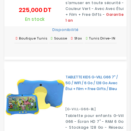
s’amuser en toute sécurité -
225,000 DT
Couleur Vert - Avec Avec Étui
Prix
+ Film + Free Gifts -
Garantie
En stock
1 an
Disponibilité
Boutique Tunis
Sousse
Sfax
Tunis Drive-IN
TABLETTE KIDS G-VILL G66 7" /
5G / WIFI / 6 Go / 128 Go Avec
Étui + Film + Free Gifts / Bleu
[G-VILL-G66-BL]
Tablette pour enfants G-Vill
G66 - Écran HD 7" - RAM 6 Go
- Stockage 128 Go - Réseau: