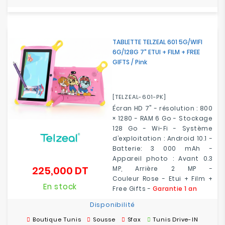
TABLETTE TELZEAL 601 5G/WIFI
6G/128G 7" ETUI + FILM + FREE
GIFTS / Pink
[TELZEAL-601-PK]
Écran HD 7" - résolution : 800
× 1280 - RAM 6 Go - Stockage
128 Go - Wi-Fi - Système
d’exploitation : Android 10.1 -
Batterie: 3 000 mAh -
Appareil photo : Avant 0.3
225,000 DT
MP, Arrière 2 MP -
Prix
Couleur Rose - Etui + Film +
En stock
Free Gifts -
Garantie 1 an
Disponibilité
Boutique Tunis
Sousse
Sfax
Tunis Drive-IN