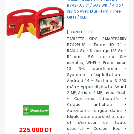
B742PLUS 7" / 5G / WIFI / 4 Go /
128 Go Avec Étui + Film + Free
Gifts / RED
[B742PLUS-RD]
TABLETTE KIDS SMARTBARRY
B742PLUS - Écran HD 7" -
RAM 4 Go - Stockage 128 Go -
Réseau: 5G, cartes SIM
simples, Wi-Fi - Processeur:
1.3 GHz quadricœur -
Système d’exploitation :
Android 14 - Batterie: 3 200
mAh - Appareil photo: Avant
2 MP, Arrière 2 MP, avec flash
- Contenus éducatifs -
Coque antichoc -
Autonomie longue durée -
Idéale pour apprendre, jouer
et s’amuser en toute
225,000 DT
sécurité - Couleur Red -
Prix