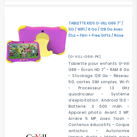
TABLETTE KIDS G-VILL G66 7" /
5G / WIFI / 6 Go / 128 Go Avec
Étui + Film + Free Gifts / Rose
[G-VILL-G66-PK]
Tablette pour enfants G-Vill
G66 - Écran HD 7" - RAM 6 Go
- Stockage 128 Go - Réseau:
5G, cartes SIM simples, Wi-Fi
- Processeur: 1.3 GHz
quadricœur - Système
d’exploitation : Android 13.0 -
Batterie: 3 500 mAh -
Appareil photo: Avant 2 MP,
Arrière 5 MP, avec flash -
Contenus éducatifs - Coque
antichoc - Autonomie
longue durée - Idéale pour