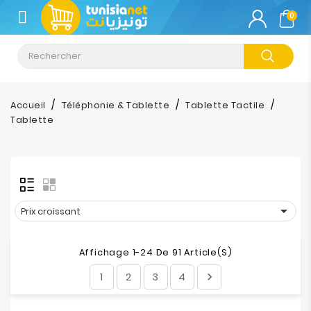
CATÉGORIE
0
Climatisation
Informatique
Accueil
Téléphonie & Tablette
Tablette Tactile
Tablette
Téléphonie
&
Tablette
Impression

Prix croissant
Stockage
Affichage 1-24 De 91 Article(s)
TV-
1
2
3
4

Son-
Photos