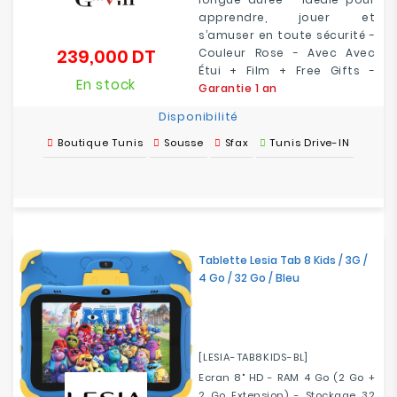
apprendre, jouer et
s’amuser en toute sécurité -
239,000 DT
Couleur Rose - Avec Avec
Prix
Étui + Film + Free Gifts -
En stock
Garantie 1 an
Disponibilité
Boutique Tunis
Sousse
Sfax
Tunis Drive-IN
Tablette Lesia Tab 8 Kids / 3G /
4 Go / 32 Go / Bleu
[LESIA-TAB8KIDS-BL]
Ecran 8" HD - RAM 4 Go (2 Go +
2 Go Extension) - Stockage 32