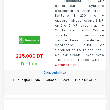
- Processeur: 1.3 GHz
quadricœur - Système
d’exploitation : Android 14 -
Batterie: 3 200 mAh -
Appareil photo: Avant 2 MP,
Arrière 2 MP, avec flash -
Contenus éducatifs - Coque
antichoc - Autonomie
longue durée - Idéale pour
apprendre, jouer et
s’amuser en toute sécurité -
225,000 DT
Couleur Green - Avec Avec
Prix
Étui + Film + Free Gifts -
En stock
Garantie 1 an
Disponibilité
Boutique Tunis
Sousse
Sfax
Tunis Drive-IN