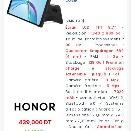
COVER
[JMS-L09]
Écran LCD TFT 8.7"
-
Résolution :
1340 x 800 px
-
Taux de rafraîchissement :
90 Hz
- Processeur :
Qualcomm Snapdragon 680
(6 nm)
- RAM :
4 Go
-
Stockage :
128 Go ( Prend en
charge le stockage
extensible : jusqu'à 1 To)
-
Caméra arrière :
8 Mpx
-
Caméra frontale :
5 Mpx
-
Batterie lithium-ion :
7020
mAh
- connectivité : Wi-Fi 5,
Bluetooth 5.0 - Système
d'exploitation : Android 15 -
Dimensions : 211,8 mm x 124,8
439,000 DT
mm x 7,99 mm - Poids : 365 g
Prix
- Couleur Gris -
Garantie 1 an