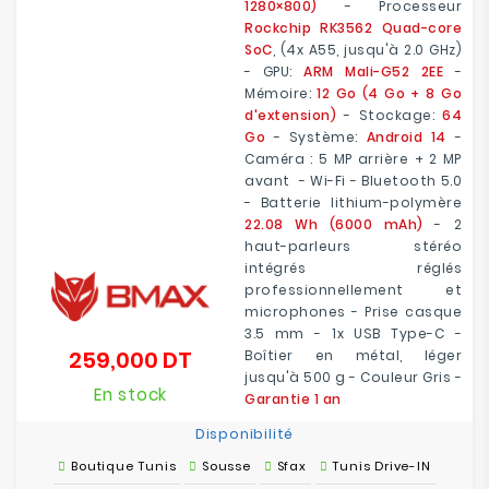
1280×800)
- Processeur
Rockchip RK3562 Quad-core
SoC
, (4x A55, jusqu'à 2.0 GHz)
- GPU:
ARM Mali-G52 2EE
-
Mémoire:
12 Go (4 Go + 8 Go
d'extension)
- Stockage:
64
Go
- Système:
Android 14
-
Caméra : 5 MP arrière + 2 MP
avant - Wi-Fi - Bluetooth 5.0
- Batterie lithium-polymère
22.08 Wh (6000 mAh)
- 2
haut-parleurs stéréo
intégrés réglés
professionnellement et
microphones - Prise casque
3.5 mm - 1x USB Type-C -
259,000 DT
Boîtier en métal, léger
Prix
jusqu'à 500 g - Couleur Gris -
En stock
Garantie 1 an
Disponibilité
Boutique Tunis
Sousse
Sfax
Tunis Drive-IN