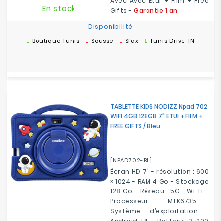
Avec Avec Étui + Film + Free
En stock
Gifts -
Garantie 1 an
Disponibilité
Boutique Tunis
Sousse
Sfax
Tunis Drive-IN
TABLETTE KIDS NODIZZ Npad 702
WIFI 4GB 128GB 7" ETUI + FILM +
FREE GIFTS / Bleu
[NPAD702-BL]
Écran HD 7" - résolution : 600
× 1024 - RAM 4 Go - Stockage
128 Go - Réseau : 5G - Wi-Fi -
Processeur : MTK6735 -
Système d’exploitation :
Android 14 - Batterie: 3 200