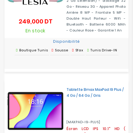
2 Go Extension) - Stockage 32
Go - Réseau 3G - Appareil Photo
Arrière 8 MP - Frontale 5 MP -
Double Haut Parleur - Wifi -
249,000 DT
Prix
Bluetooth - Batterie 6000 MAh
En stock
- Couleur Rose - Garantie 1 An
Disponibilité
Boutique Tunis
Sousse
Sfax
Tunis Drive-IN
Tablette Bmax MaxPad I9 Plus /
4 Go / 64 Go / Gris
[MAXPAD-I9-PLUS]
Écran LCD IPS 10.1" HD (