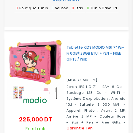
Boutique Tunis
Sousse
Sfax
Tunis Drive-IN
Tablette KIDS MODIO M61 7" Wi-
Fi 6GB/128GB ETUI + PEN + FREE
GIFTS / Pink
[MODIO-M61-PK]
Écran IPS HD 7" - RAM 6 Go -
Stockage 128 Go - Wi-Fi -
Système D’exploitation : Android
10.1 - Batterie: 3 000 MAh -
Appareil Photo : Avant 2 MP,
Arrière 2 MP - Couleur Rose
225,000 DT
Prix
- Etui + Pen + Free Gifts -
En stock
Garantie 1 An