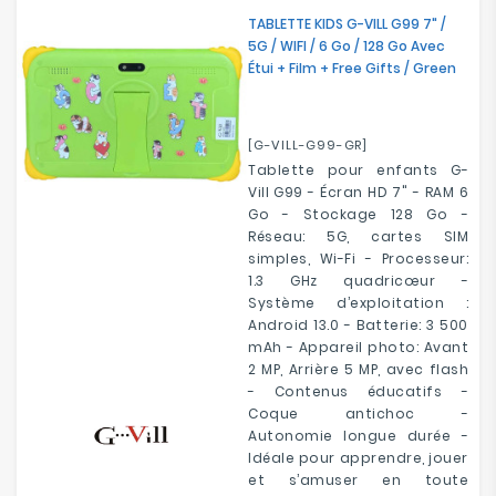
TABLETTE KIDS G-VILL G99 7" /
5G / WIFI / 6 Go / 128 Go Avec
Étui + Film + Free Gifts / Green
[G-VILL-G99-GR]
Tablette pour enfants G-
Vill G99 - Écran HD 7" - RAM 6
Go - Stockage 128 Go -
Réseau: 5G, cartes SIM
simples, Wi-Fi - Processeur:
1.3 GHz quadricœur -
Système d’exploitation :
Android 13.0 - Batterie: 3 500
mAh - Appareil photo: Avant
2 MP, Arrière 5 MP, avec flash
- Contenus éducatifs -
Coque antichoc -
Autonomie longue durée -
Idéale pour apprendre, jouer
et s’amuser en toute