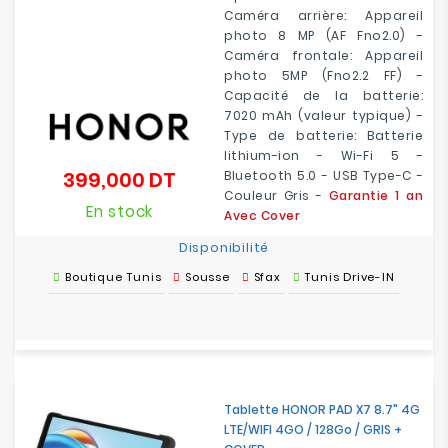
Caméra arrière: Appareil
photo 8 MP (AF Fno2.0) -
Caméra frontale: Appareil
photo 5MP (Fno2.2 FF) -
Capacité de la batterie:
7020 mAh (valeur typique) -
Type de batterie: Batterie
lithium-ion - Wi-Fi 5 -
399,000 DT
Bluetooth 5.0 - USB Type-C -
Prix
Couleur Gris -
Garantie 1 an
En stock
Avec Cover
Disponibilité
Boutique Tunis
Sousse
Sfax
Tunis Drive-IN
Tablette HONOR PAD X7 8.7" 4G
LTE/WIFI 4GO / 128Go / GRIS +