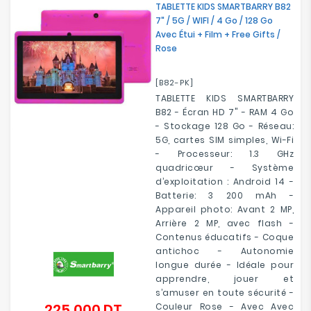
TABLETTE KIDS SMARTBARRY B82
7" / 5G / WIFI / 4 Go / 128 Go
Avec Étui + Film + Free Gifts /
Rose
[B82-PK]
TABLETTE KIDS SMARTBARRY
B82 - Écran HD 7" - RAM 4 Go
- Stockage 128 Go - Réseau:
5G, cartes SIM simples, Wi-Fi
- Processeur: 1.3 GHz
quadricœur - Système
d’exploitation : Android 14 -
Batterie: 3 200 mAh -
Appareil photo: Avant 2 MP,
Arrière 2 MP, avec flash -
Contenus éducatifs - Coque
antichoc - Autonomie
longue durée - Idéale pour
apprendre, jouer et
s’amuser en toute sécurité -
225,000 DT
Couleur Rose - Avec Avec
Prix