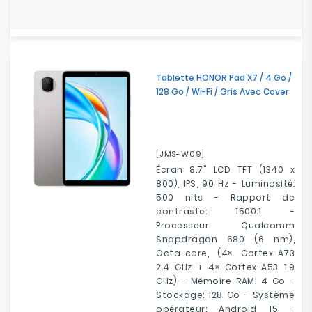
Tablette HONOR Pad X7 / 4 Go /
128 Go / Wi-Fi / Gris Avec Cover
[JMS-W09]
Écran 8.7" LCD TFT (1340 x
800), IPS, 90 Hz - Luminosité:
500 nits - Rapport de
contraste: 1500:1 -
Processeur Qualcomm
Snapdragon 680 (6 nm),
Octa-core, (4× Cortex-A73
2.4 GHz + 4× Cortex-A53 1.9
GHz) - Mémoire RAM: 4 Go -
Stockage: 128 Go - Système
opérateur: Android 15 -