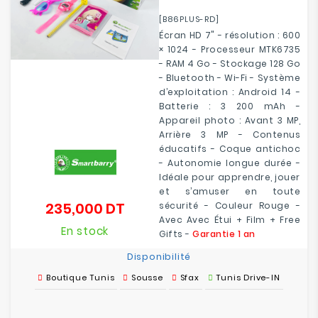
[B86PLUS-RD]
Écran HD 7" - résolution : 600
× 1024 - Processeur MTK6735
- RAM 4 Go - Stockage 128 Go
-
Bluetooth
- Wi-Fi - Système
d’exploitation : Android 14 -
Batterie : 3 200 mAh -
Appareil photo : Avant 3 MP,
Arrière 3 MP - Contenus
éducatifs - Coque antichoc
- Autonomie longue durée -
Idéale pour apprendre, jouer
et s’amuser en toute
235,000 DT
sécurité - Couleur Rouge -
Prix
Avec Avec Étui + Film + Free
En stock
Gifts -
Garantie 1 an
Disponibilité
Boutique Tunis
Sousse
Sfax
Tunis Drive-IN