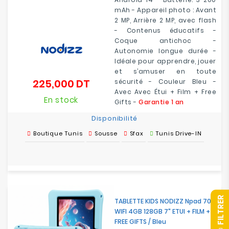
mAh - Appareil photo : Avant
2 MP, Arrière 2 MP, avec flash
- Contenus éducatifs -
Coque antichoc -
Autonomie longue durée -
Idéale pour apprendre, jouer
et s’amuser en toute
225,000 DT
sécurité - Couleur Bleu -
Prix
Avec Avec Étui + Film + Free
En stock
Gifts -
Garantie 1 an
Disponibilité
Boutique Tunis
Sousse
Sfax
Tunis Drive-IN
R
TABLETTE KIDS NODIZZ Npad 701
WIFI 4GB 128GB 7" ETUI + FILM +
FREE GIFTS / Bleu
F
I
L
T
R
E