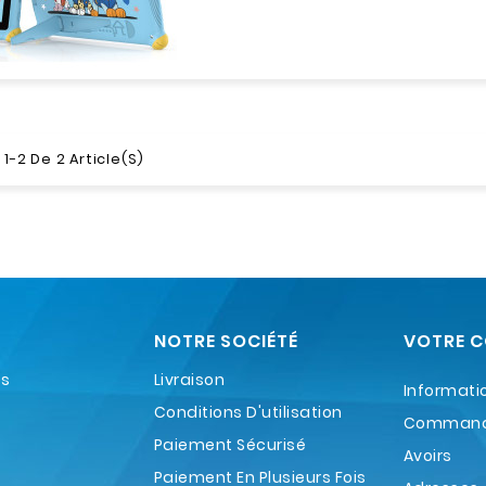
1-2 De 2 Article(s)
NOTRE SOCIÉTÉ
VOTRE 
es
Livraison
Informati
Conditions D'utilisation
Comman
Paiement Sécurisé
Avoirs
Paiement En Plusieurs Fois