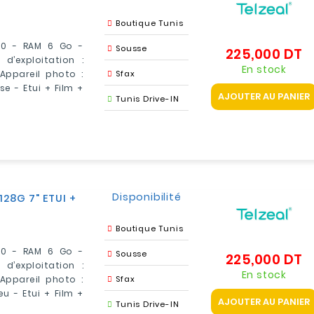
Boutique Tunis
280 - RAM 6 Go -
Sousse
225,000 DT
Pr
d’exploitation :
En stock
 Appareil photo :
Sfax
se - Etui + Film +
AJOUTER AU PANIER
Tunis Drive-IN
Disponibilité
128G 7" ETUI +
Boutique Tunis
280 - RAM 6 Go -
Sousse
225,000 DT
Pr
d’exploitation :
En stock
 Appareil photo :
Sfax
eu - Etui + Film +
AJOUTER AU PANIER
Tunis Drive-IN