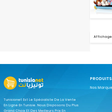
Affichage 
PRODUITS
Nos Marqu
Tunisianet Est Le Spécialiste De La Vente
En Ligne En Tunisie. Nous Disposons Du Plus
Grand Choix Et Des Meilleurs Prix En