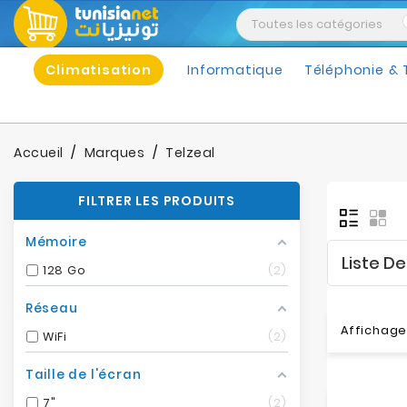
Climatisation
Informatique
Téléphonie & 
Accueil
Marques
Telzeal
FILTRER LES PRODUITS
Mémoire
Liste D
128 Go
2
Réseau
Affichage 
WiFi
2
Taille de l'écran
7"
2