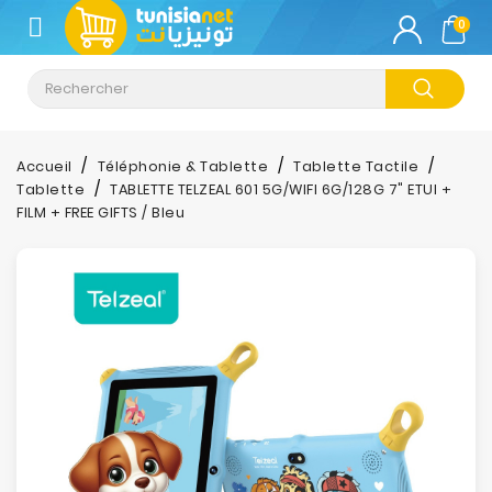
CATÉGORIE
0
Climatisation
Informatique
Accueil
Téléphonie & Tablette
Tablette Tactile
Tablette
TABLETTE TELZEAL 601 5G/WIFI 6G/128G 7" ETUI +
Téléphonie
FILM + FREE GIFTS / Bleu
&
Tablette
Impression
Stockage
TV-
Son-
Photos