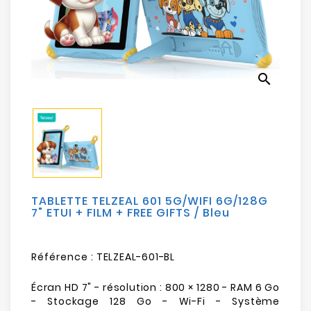
Electroménager
Bureautique
search
Réseau
&
Sécurité
Mobilités
&
Loisirs
TABLETTE TELZEAL 601 5G/WIFI 6G/128G
7" ETUI + FILM + FREE GIFTS / Bleu
Référence :
TELZEAL-601-BL
Écran HD 7" - résolution : 800 × 1280 - RAM 6 Go
- Stockage 128 Go - Wi-Fi - Système