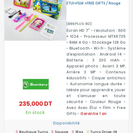
ETUI+FILM +FREE GIFTS / Rouge
[B86PLUS-RD]
Écran HD 7" - résolution : 600
× 1024 - Processeur MTK6735
- RAM 4 Go - Stockage 128 Go
-
Bluetooth
- Wi-Fi - Système
d’exploitation : Android 14 -
Batterie : 3 200 mAh -
Appareil photo : Avant 3 MP,
Arrière 3 MP - Contenus
éducatifs - Coque antichoc
- Autonomie longue durée -
Idéale pour apprendre, jouer
et s’amuser en toute
sécurité - Couleur Rouge -
235,000 DT
Prix
Avec Avec Étui + Film + Free
En stock
Gifts -
Garantie 1 an
Disponibilité
Boutique Tunis
Sousse
Sfax
Tunis Drive-IN