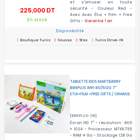
et s’amuser en toute
sécurité - Couleur Red -
225,000 DT
Prix
Avec Avec Étui + Film + Free
En stock
Gifts -
Garantie 1 an
Disponibilité
Boutique Tunis
Sousse
Sfax
Tunis Drive-IN
TABLETTE KIDS MARTBARRY
B86PLUS WIFI 8G/512G 7"
ETUI+FILM +FREE GIFTS / ORANGE
[B86PLUS-OR]
Écran HD 7" - résolution : 600
× 1024 - Processeur MTK6735
- RAM 4 Go - Stockage 128 Go