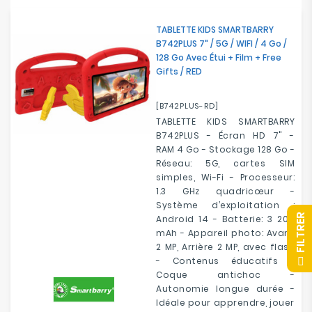
TABLETTE KIDS SMARTBARRY
B742PLUS 7" / 5G / WIFI / 4 Go /
128 Go Avec Étui + Film + Free
Gifts / RED
[B742PLUS-RD]
TABLETTE KIDS SMARTBARRY
B742PLUS - Écran HD 7" -
RAM 4 Go - Stockage 128 Go -
Réseau: 5G, cartes SIM
simples, Wi-Fi - Processeur:
1.3 GHz quadricœur -
Système d’exploitation :
R
Android 14 - Batterie: 3 200
mAh - Appareil photo: Avant
2 MP, Arrière 2 MP, avec flash
F
I
L
T
R
E
- Contenus éducatifs -
Coque antichoc -
Autonomie longue durée -
Idéale pour apprendre, jouer