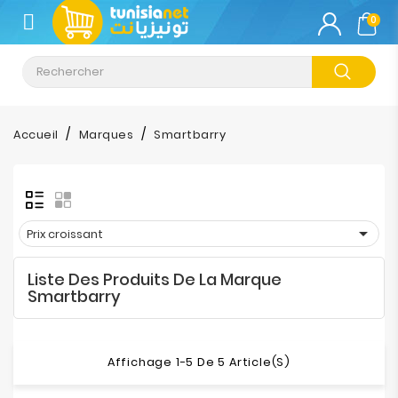
CATÉGORIE
0
Climatisation
Informatique
Accueil
Marques
Smartbarry
Téléphonie
&
Tablette

Prix croissant
Impression
Liste Des Produits De La Marque
Stockage
Smartbarry
TV-
Son-
Affichage 1-5 De 5 Article(s)
Photos