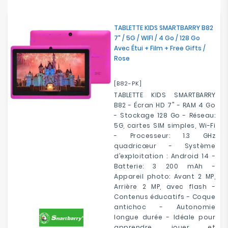
Electroménager
TABLETTE KIDS SMARTBARRY B82
Bureautique
7" / 5G / WIFI / 4 Go / 128 Go
Avec Étui + Film + Free Gifts /
Rose
Réseau
&
Sécurité
[B82-PK]
TABLETTE KIDS SMARTBARRY
B82 - Écran HD 7" - RAM 4 Go
Mobilités
- Stockage 128 Go - Réseau:
&
5G, cartes SIM simples, Wi-Fi
Loisirs
- Processeur: 1.3 GHz
quadricœur - Système
d’exploitation : Android 14 -
Batterie: 3 200 mAh -
Appareil photo: Avant 2 MP,
Arrière 2 MP, avec flash -
Contenus éducatifs - Coque
antichoc - Autonomie
longue durée - Idéale pour
apprendre, jouer et