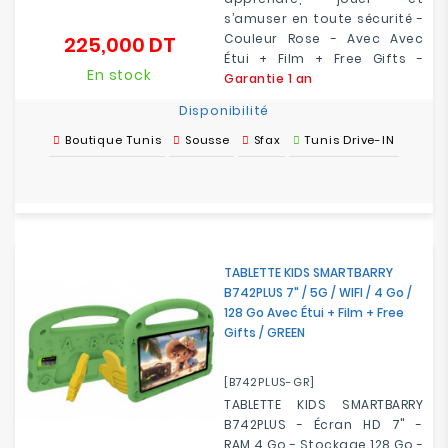
s’amuser en toute sécurité -
Couleur Rose - Avec Avec
225,000 DT
Prix
Étui + Film + Free Gifts -
En stock
Garantie 1 an
Disponibilité
Boutique Tunis
Sousse
Sfax
Tunis Drive-IN
TABLETTE KIDS SMARTBARRY
B742PLUS 7" / 5G / WIFI / 4 Go /
128 Go Avec Étui + Film + Free
Gifts / GREEN
[B742PLUS-GR]
TABLETTE KIDS SMARTBARRY
B742PLUS - Écran HD 7" -
RAM 4 Go - Stockage 128 Go -