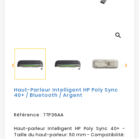
Electroménager
Bureautique
search
Réseau
&
Sécurité


Mobilités
&
Loisirs
Haut-Parleur Intelligent HP Poly Sync
40+ / Bluetooth / Argent
Référence :
77P36AA
Haut-parleur Intelligent HP Poly Sync 40+ -
Taille du haut-parleur: 50 mm - Compatibilité: