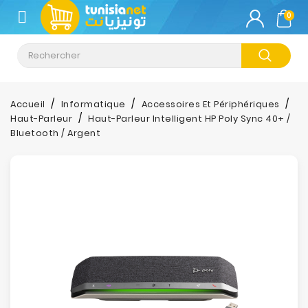
CATÉGORIE
0
Climatisation
Informatique
Accueil
Informatique
Accessoires Et Périphériques
Haut-Parleur
Haut-Parleur Intelligent HP Poly Sync 40+ /
Téléphonie
Bluetooth / Argent
&
Tablette
Impression
Stockage
TV-
Son-
Photos