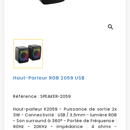
Electroménager
Bureautique
search
Réseau
&
Sécurité
Mobilités
&
Loisirs
Haut-Parleur RGB 2059 USB
Référence :
SPEAKER-2059
Haut-parleur K2059 - Puissance de sortie 2x
3W - Connectivité : USB / 3,5mm - lumière RGB
- Son surround à 360° - Portée de Fréquence :
90Hz - 20KHz - Impédance : 4 ohms -