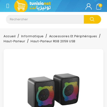
CATÉGORIE
0
Climatisation
Informatique
Accueil
Informatique
Accessoires Et Périphériques
Haut-Parleur
Haut-Parleur RGB 2059 USB
Téléphonie
&
Tablette
Impression
Stockage
TV-
Son-
Photos