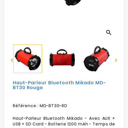
Electroménager
Bureautique
search
Réseau
&
Sécurité


Mobilités
&
Loisirs
Haut-Parleur Bluetooth Mikado MD-
BT30 Rouge
Référence :
MD-BT30-RD
Haut-Parleur Bluetooth Mikado - Avec AUX +
USB + SD Card - Batterie 1200 mAh - Temps de