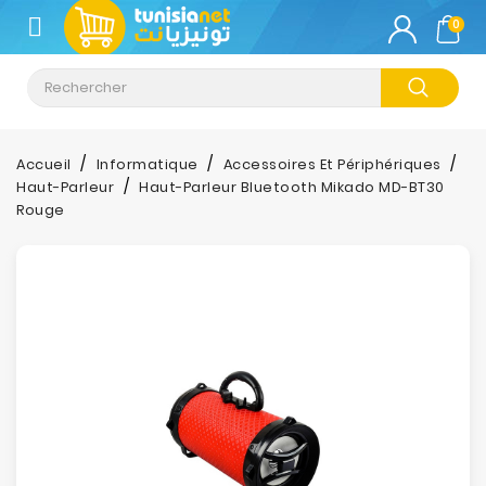
CATÉGORIE
0
Climatisation
Informatique
Accueil
Informatique
Accessoires Et Périphériques
Haut-Parleur
Haut-Parleur Bluetooth Mikado MD-BT30
Téléphonie
Rouge
&
Tablette
Impression
Stockage
TV-
Son-
Photos