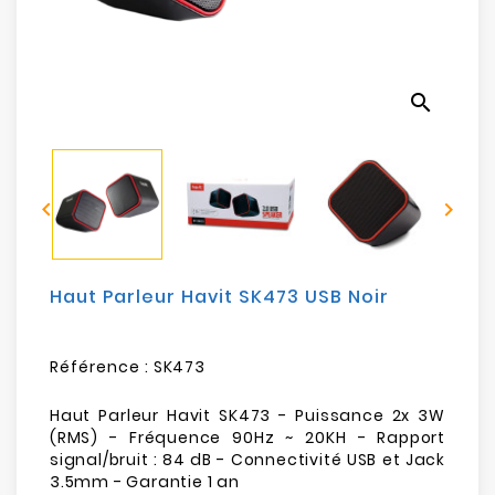
Electroménager
Bureautique
search
Réseau
&
Sécurité


Mobilités
&
Loisirs
Haut Parleur Havit SK473 USB Noir
Référence :
SK473
Haut Parleur Havit SK473 - Puissance 2x 3W
(RMS) - Fréquence 90Hz ~ 20KH - Rapport
signal/bruit : 84 dB - Connectivité USB et Jack
3.5mm - Garantie 1 an