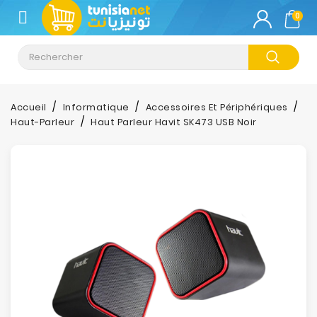
CATÉGORIE
0
Climatisation
Informatique
Accueil
Informatique
Accessoires Et Périphériques
Haut-Parleur
Haut Parleur Havit SK473 USB Noir
Téléphonie
&
Tablette
Impression
Stockage
TV-
Son-
Photos