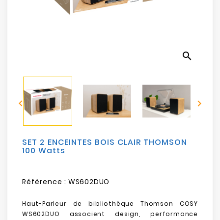
Electroménager
Bureautique
search
Réseau
&
Sécurité


Mobilités
&
Loisirs
SET 2 ENCEINTES BOIS CLAIR THOMSON
100 Watts
Référence :
WS602DUO
Haut-Parleur de bibliothèque Thomson COSY
WS602DUO associent design, performance