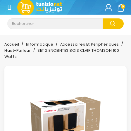
CATÉGORIE
0
Climatisation
Informatique
Accueil
Informatique
Accessoires Et Périphériques
Haut-Parleur
SET 2 ENCEINTES BOIS CLAIR THOMSON 100
Téléphonie
Watts
&
Tablette
Impression
Stockage
TV-
Son-
Photos