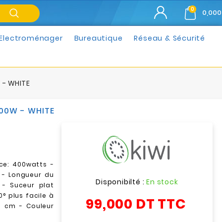
0
0,000
Electroménager
Bureautique
Réseau & Sécurité
 - WHITE
400W - WHITE
nce: 400watts -
B - Longueur du
Disponibilté :
En stock
 - Suceur plat
° plus facile à
99,000 DT
TTC
.6 cm - Couleur