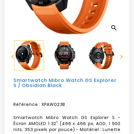
Electroménager
Bureautique
search
Réseau
&
Sécurité


Mobilités
&
Loisirs
Smartwatch Mibro Watch GS Explorer
S / Obsidian Black
Référence :
XPAW023B
Smartwatch Mibro Watch GS Explorer S -
Écran AMOLED 1.32" (466 x 466 px, AOD, 1 500
nits, 353 pixels par pouce) - Matériel : Lunette