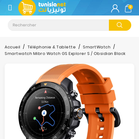
CATÉGORIE
0
Climatisation
Informatique
Accueil
Téléphonie & Tablette
SmartWatch
Smartwatch Mibro Watch GS Explorer S / Obsidian Black
Téléphonie
&
Tablette
Impression
Stockage
TV-
Son-
Photos