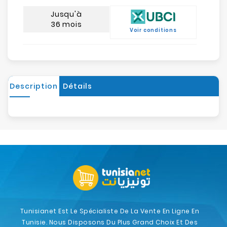
Jusqu'à
36 mois
Voir conditions
Description
Détails
Tunisianet Est Le Spécialiste De La Vente En Ligne En
Tunisie. Nous Disposons Du Plus Grand Choix Et Des