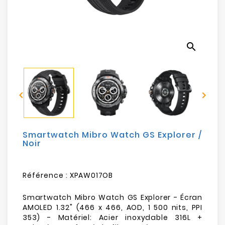
Electroménager
Bureautique
search
Réseau
&
Sécurité


Mobilités
&
Loisirs
Smartwatch Mibro Watch GS Explorer /
Noir
Référence :
XPAW017OB
Smartwatch Mibro Watch GS Explorer - Écran
AMOLED 1.32" (466 x 466, AOD, 1 500 nits, PPI
353) - Matériel: Acier inoxydable 316L +