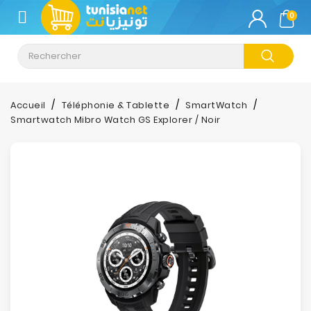
CATÉGORIE
0
Climatisation
Informatique
Accueil
Téléphonie & Tablette
SmartWatch
Smartwatch Mibro Watch GS Explorer / Noir
Téléphonie
&
Tablette
Impression
Stockage
TV-
Son-
Photos