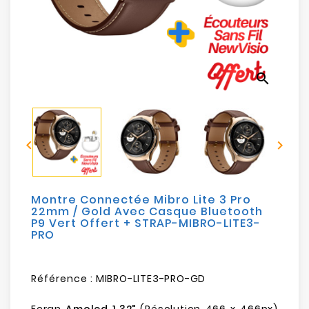
Electroménager
Bureautique
search
Réseau
&
Sécurité


Mobilités
&
Loisirs
Montre Connectée Mibro Lite 3 Pro
22mm / Gold Avec Casque Bluetooth
P9 Vert Offert + STRAP-MIBRO-LITE3-
PRO
Référence :
MIBRO-LITE3-PRO-GD