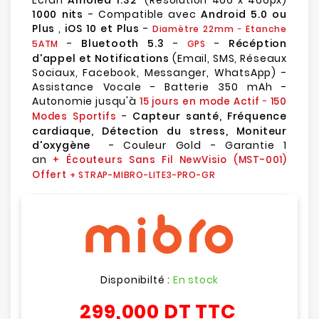
Ecran
Amoled 1.32"
(Résolution 466 x 466px)
1000 nits
- Compatible avec
Android 5.0 ou
Plus
,
iOS 10 et Plus
-
Diamètre 22mm
-
Etanche
-
Bluetooth 5.3
-
-
Récéption
5ATM
GPS
d'appel et Notifications
(Email, SMS, Réseaux
Sociaux, Facebook, Messanger, WhatsApp) -
Assistance Vocale - Batterie 350 mAh -
Autonomie jusqu'à
15 jours
en mode Actif
-
150
-
Capteur santé, Fréquence
Modes Sportifs
cardiaque, Détection du stress, Moniteur
d'oxygène
- Couleur Gold - Garantie 1
an
+ Écouteurs Sans Fil NewVisio (MST-001)
Offert
+ STRAP-MIBRO-LITE3-PRO-GR
Disponibilté :
En stock
299,000 DT
TTC