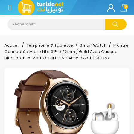
CATÉGORIE
0
Climatisation
Informatique
Accueil
Téléphonie & Tablette
SmartWatch
Montre
Connectée Mibro Lite 3 Pro 22mm / Gold Avec Casque
Téléphonie
Bluetooth P9 Vert Offert + STRAP-MIBRO-LITE3-PRO
&
Tablette
Impression
Stockage
TV-
Son-
Photos