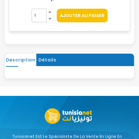
AJOUTER AU PANIER
Description
Détails
Tunisianet Est Le Spécialiste De La Vente En Ligne En