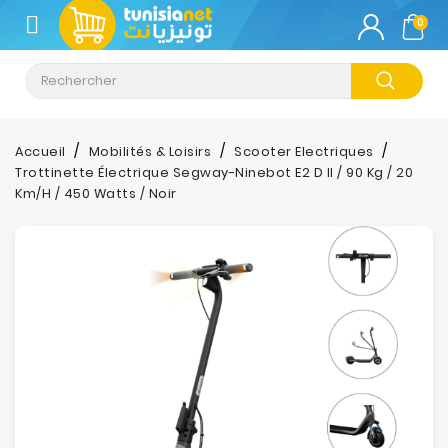
CATÉGORIE
0
Climatisation
Informatique
Accueil
Mobilités & Loisirs
Scooter Electriques
Trottinette Électrique Segway-Ninebot E2 D II / 90 Kg / 20
Téléphonie
Km/h / 450 Watts / Noir
&
Tablette
Impression
Stockage
TV-
Son-
Photos