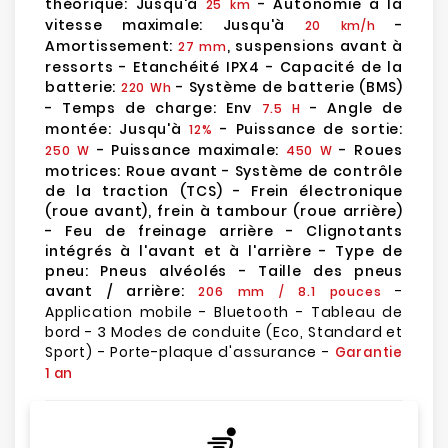
théorique: Jusqu'à
- Autonomie à la
25 km
vitesse maximale: Jusqu'à
-
20 km/h
Amortissement:
, suspensions avant à
27 mm
ressorts - Etanchéité IPX4 - Capacité de la
batterie:
- Système de batterie (BMS)
220 Wh
- Temps de charge: Env
- Angle de
7.5 H
montée: Jusqu'à
- Puissance de sortie:
12%
- Puissance maximale:
- Roues
250 W
450 W
motrices: Roue avant - Système de contrôle
de la traction (TCS) - Frein électronique
(roue avant), frein à tambour (roue arrière)
- Feu de freinage arrière - Clignotants
intégrés à l'avant et à l'arrière - Type de
pneu: Pneus alvéolés - Taille des pneus
avant / arrière:
-
206 mm / 8.1 pouces
Application mobile - Bluetooth - Tableau de
bord - 3 Modes de conduite (Eco, Standard et
Sport) - Porte-plaque d'assurance -
Garantie
1 an