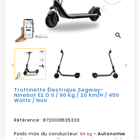
Electroménager
Bureautique
search
Réseau
&
Sécurité


Mobilités
&
Loisirs
Trottinette Électrique Segway-
Ninebot E2 D II / 90 Kg / 20 Km/h / 450
Watts / Noir
Référence :
8721008535333
Poids max du conducteur:
- Autonomie
90 kg