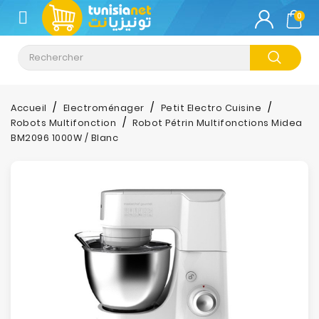
CATÉGORIE
0
Climatisation
Informatique
Accueil
Electroménager
Petit Electro Cuisine
Robots Multifonction
Robot Pétrin Multifonctions Midea
Téléphonie
BM2096 1000W / Blanc
&
Tablette
Impression
Stockage
TV-
Son-
Photos