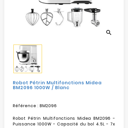
Electroménager
Bureautique
search
Réseau
&
Sécurité
Mobilités
&
Loisirs
Robot Pétrin Multifonctions Midea
BM2096 1000W / Blanc
Référence :
BM2096
Robot Pétrin Multifonctions Midea BM2096 -
Puissance 1000W - Capacité du bol 4.5L - 7x