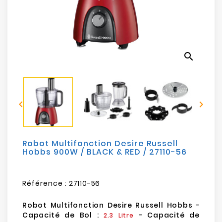
Electroménager
Bureautique
search
Réseau
&
Sécurité


Mobilités
&
Loisirs
Robot Multifonction Desire Russell
Hobbs 900W / BLACK & RED / 27110-56
Référence :
27110-56
Robot Multifonction Desire Russell Hobbs -
Capacité de Bol :
- Capacité de
2.3 Litre