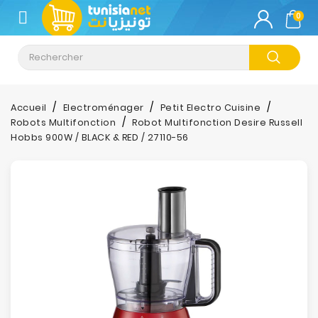
CATÉGORIE
0
Climatisation
Informatique
Accueil
Electroménager
Petit Electro Cuisine
Robots Multifonction
Robot Multifonction Desire Russell
Téléphonie
Hobbs 900W / BLACK & RED / 27110-56
&
Tablette
Impression
Stockage
TV-
Son-
Photos