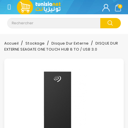
CATÉGORIE
0
Climatisation
Informatique
Accueil
Stockage
Disque Dur Externe
DISQUE DUR
EXTERNE SEAGATE ONE TOUCH HUB 8 TO / USB 3.0
Téléphonie
&
Tablette
Impression
Stockage
TV-
Son-
Photos