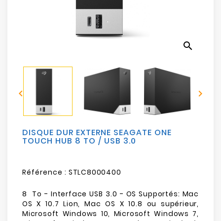
Electroménager
Bureautique
search
Réseau
&
Sécurité


Mobilités
&
Loisirs
DISQUE DUR EXTERNE SEAGATE ONE
TOUCH HUB 8 TO / USB 3.0
Référence :
STLC8000400
8 To - Interface USB 3.0 - OS Supportés: Mac
OS X 10.7 Lion, Mac OS X 10.8 ou supérieur,
Microsoft Windows 10, Microsoft Windows 7,